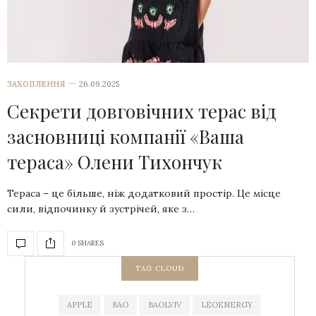
ЗАХОПЛЕННЯ
26.09.2025
Секрети довговічних терас від
засновниці компанії «Ваша
тераса» Олени Тихончук
Тераса – це більше, ніж додатковий простір. Це місце
сили, відпочинку й зустрічей, яке з…
0 SHARES
TAG CLOUD
APPLE
BAO
BAOLVIV
LEOENERGY