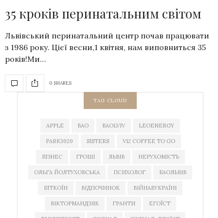
35 кроків перинатальним світом
Львівський перинатальний центр почав працювати
з 1986 року. Цієї весни,1 квітня, нам виповниться 35
років!Ми…
0 SHARES
TAG CLOUD
APPLE
BAO
BAOLVIV
LEOENERGY
PARK3020
SISTERS
V12 COFFEE TO GO
БІЗНЕС
ГРОШІ
ЛЬВІВ
НЕРУХОМІСТЬ
ОЛЬГА ЙОЛТУХОВСЬКА
ПСИХОЛОГ
БАОЛЬВІВ
БІТКОЇН
ВІДПОЧИНОК
ВІЙНАВУКРАЇНІ
ВІКТОРМАНДЗЯК
ГРАНТИ
ЕГОЇСТ