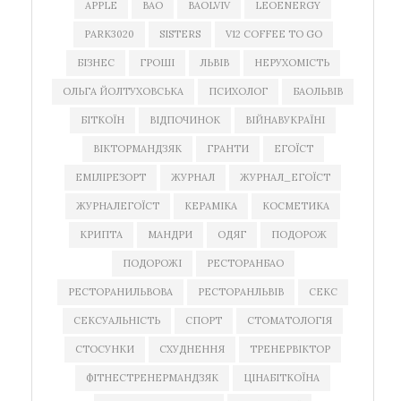
APPLE
BAO
BAOLVIV
LEOENERGY
PARK3020
SISTERS
V12 COFFEE TO GO
БІЗНЕС
ГРОШІ
ЛЬВІВ
НЕРУХОМІСТЬ
ОЛЬГА ЙОЛТУХОВСЬКА
ПСИХОЛОГ
БАОЛЬВІВ
БІТКОЇН
ВІДПОЧИНОК
ВІЙНАВУКРАЇНІ
ВІКТОРМАНДЗЯК
ГРАНТИ
ЕГОЇСТ
ЕМІЛІРЕЗОРТ
ЖУРНАЛ
ЖУРНАЛ_ЕГОЇСТ
ЖУРНАЛЕГОЇСТ
КЕРАМІКА
КОСМЕТИКА
КРИПТА
МАНДРИ
ОДЯГ
ПОДОРОЖ
ПОДОРОЖІ
РЕСТОРАНБАО
РЕСТОРАНИЛЬВОВА
РЕСТОРАНЛЬВІВ
СЕКС
СЕКСУАЛЬНІСТЬ
СПОРТ
СТОМАТОЛОГІЯ
СТОСУНКИ
СХУДНЕННЯ
ТРЕНЕРВІКТОР
ФІТНЕСТРЕНЕРМАНДЗЯК
ЦІНАБІТКОЇНА