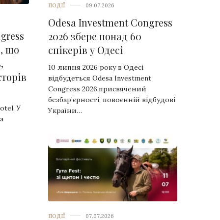
ПОДІЇ
09.07.2026
Odesa Investment Congress
gress
2026 збере понад 60
, що
спікерів у Одесі
,
10 липня 2026 року в Одесі
кторів
відбудеться Odesa Investment
Congress 2026,присвячений
безбар’єрності, повоєнній відбудові
tel. У
України…
a
ПОДІЇ
07.07.2026