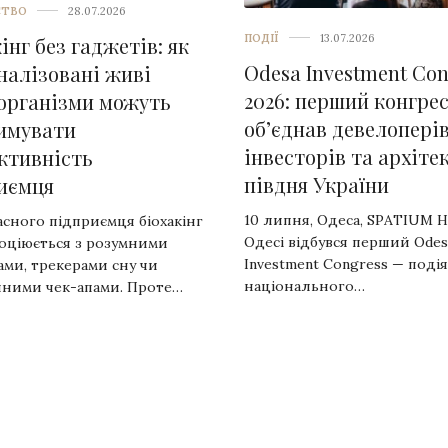
СТВО
28.07.2026
ПОДІЇ
13.07.2026
інг без гаджетів: як
Odesa Investment Con
налізовані живі
2026: перший конгрес
організми можуть
об’єднав девелоперів
имувати
інвесторів та архіте
ктивність
півдня України
иємця
10 липня, Одеса, SPATIUM Ho
асного підприємця біохакінг
Одесі відбувся перший Odes
соціюється з розумними
Investment Congress — подія
ами, трекерами сну чи
національного…
чними чек-апами. Проте…