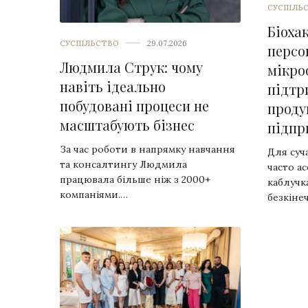
СУСПІЛЬ
Біохак
СУСПІЛЬСТВО
29.07.2026
персо
Людмила Струк: чому
мікро
навіть ідеально
підтр
побудовані процеси не
проду
масштабують бізнес
підпр
За час роботи в напрямку навчання
Для суч
та консалтингу Людмила
часто а
працювала більше ніж з 2000+
каблучк
компаніями.…
безкіне