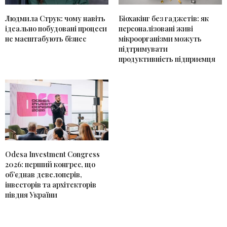
Людмила Струк: чому навіть
Біохакінг без гаджетів: як
ідеально побудовані процеси
персоналізовані живі
не масштабують бізнес
мікроорганізми можуть
підтримувати
продуктивність підприємця
Odesa Investment Congress
2026: перший конгрес, що
об’єднав девелоперів,
інвесторів та архітекторів
півдня України