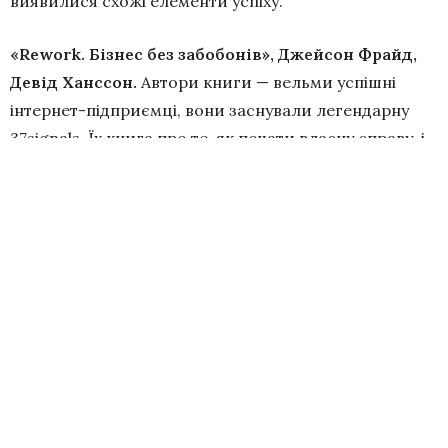
виявилися схожі елементи успіху.
«Rework. Бізнес без забобонів», Джейсон Фрайд,
Девід Ханссон.
Автори книги — вельми успішні
інтернет-підприємці, вони заснували легендарну
37signals. Їх книга про те, як почати власну справу, і
про те, як удосконалити вже наявний бізнес, а
точніше — ваші погляди на нього. Про те, який
розмір компанії є оптимальним, навіщо їй зростати,
що і як потрібно насправді планувати і чи потрібно
вчитися на помилках.
«Почни з малого. Правила ведення бізнесу від
засновника Subway», Джон Хейз, Фред ДеЛюка.
Як
маленькі стартапи перетворюються на гігантів
індустрії, а мрійники без копійки в кишені — на
мільйонерів? Про це розповідає книга. Вона