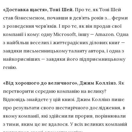
«Доставка щастя», Тоні Шей.
Про те, як Тоні Шей
став бізнесменом, почавши в дев’ять років з… ферми
з розведення черв’яків. І про те, як він продав свої
компанії і кому: одну Microsoft, іншу — Amazon. Одна
з найбільш веселих і життєрадісних ділових книг —
завдяки письменницькому таланту автора, і одна з
найкорисніших — завдяки його підприємницькому
генію.
«Від хорошого до величного», Джим Коллінз.
Як
перетворити середню компанію на велику?
Відповідь знайдете у цій книзі. Джим Коллінз пише
про результати свого шестирічного дослідження, в
якому компанії, які здійснили прорив, порівнювали
з тими, яким це не вдалося. У всіх великих компаній