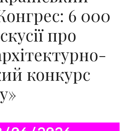
Конгрес: 6 000
скусії про
 архітектурно-
кий конкурс
у»