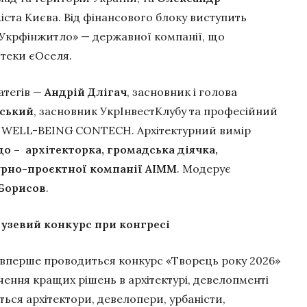
міста Києва. Від фінансового блоку виступить
 «Укрфінжитло» — державної компанії, що
отеки єОселя.
атегів —
Андрій Длігач
, засновник і голова
ський
, засновник УкрІнвестКлубу та професійний
O WELL-BEING CONTECH. Архітектурний вимір
до – архітекторка, громадська діячка,
урно-проєктної компанії АІММ
. Модерує
Борисов
.
лузевий конкурс при конгресі
вперше проводиться конкурс «Творець року 2026»
ачення кращих рішень в архітектурі, девелопменті
ться архітектори, девелопери, урбаністи,