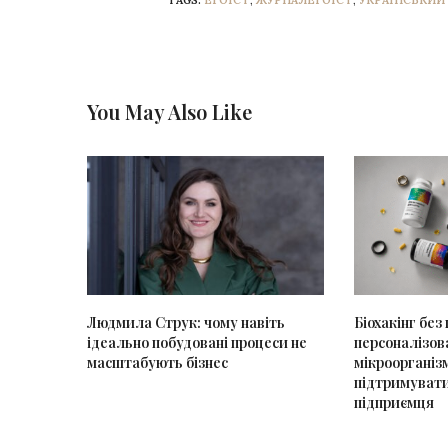
TAGS:
ЕГОЇСТ
,
ЖУРНАЛЕГОЇСТ
,
УКРАЇНСЬКИЙ
You May Also Like
Людмила Струк: чому навіть
Біохакінг без
ідеально побудовані процеси не
персоналізов
масштабують бізнес
мікроорганіз
підтримувати
підприємця