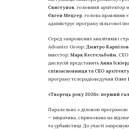
Свистунов
, головний архітектор 
Євген Мецгер
, голова правління
адмініструє програму пільгової іп
Серед запрошених аналітиків і стр
Advanter Group;
Дмитро Карпілов
інвестор;
Марк Кестельбойм
, CE
дискусій представить
Анна Іскіер
співзасновниця та СЕО архітект
програму телерадіоведучий
Олег 
«Творець року 2026»: перший га
Паралельно з діловою програмою 
— ініціатива, спрямована на відзн
та урбаністиці. До участі запрошую