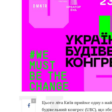
0
Цього літа Київ прийме одну з на
будівельний конгрес (UBC), що збер