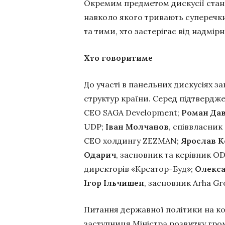
Окремим предметом дискусії стане
навколо якого тривають суперечк
та тими, хто застерігає від надмі
Хто говоритиме
До участі в панельних дискусіях 
структур країни. Серед підтвердж
CEO SAGA Development;
Роман Да
UDP;
Іван Молчанов
, співвласник 
CEO холдингу ZEZMAN;
Ярослав К
Одарич
, засновник та керівник O
директорів «Креатор-Буд»;
Олекса
Ігор Ільчишен
, засновник Arha Gr
Питання державної політики на к
заступниця Міністра розвитку гром