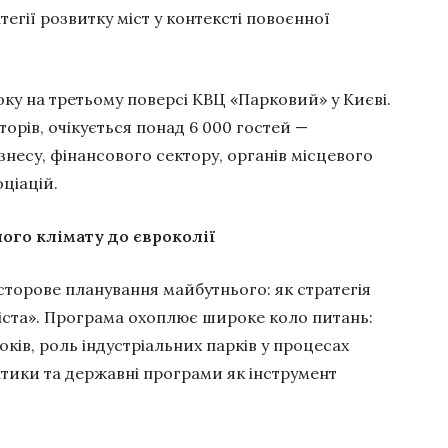
тегії розвитку міст у контексті повоєнної
року на третьому поверсі КВЦ «Парковий» у Києві.
орів, очікується понад 6 000 гостей —
несу, фінансового сектору, органів місцевого
ціацій.
ого клімату до євроколії
торове планування майбутнього: як стратегія
міста». Програма охоплює широке коло питань:
оків, роль індустріальних парків у процесах
тики та державні програми як інструмент