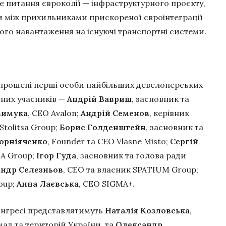
 питання євроколії — інфраструктурного проєкту,
и між прихильниками прискореної євроінтеграції
рного навантаження на існуючі транспортні системи.
запрошені перші особи найбільших девелоперських
ених учасників —
Андрій Вавриш
, засновник та
вимука
, CEO Avalon;
Андрій Семенов
, керівник
Stolitsa Group;
Борис Голденштейн
, засновник та
орніяченко
, Founder та CEO Vlasne Misto;
Сергій
DA Group;
Ігор Гуда
, засновник та голова ради
ндр Селезньов
, CEO та власник SPATIUM Group;
oup;
Анна Лаєвська
, CEO SIGMA+.
онгресі представлятимуть
Наталія Козловська
,
ад та територій України, та
Олександр