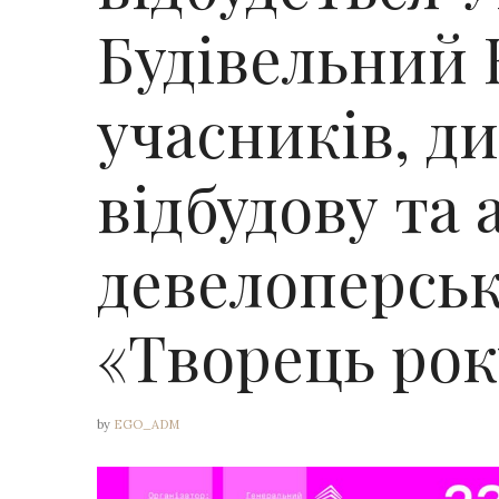
Будівельний 
учасників, ди
відбудову та
девелоперсь
«Творець рок
by
EGO_ADM