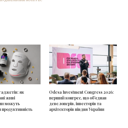
 БУДІВЕЛЬНИЙ КОНГРЕС
 гаджетів: як
Odesa Investment Congress 2026:
ані живі
перший конгрес, що об’єднав
ми можуть
девелоперів, інвесторів та
 продуктивність
архітекторів півдня України