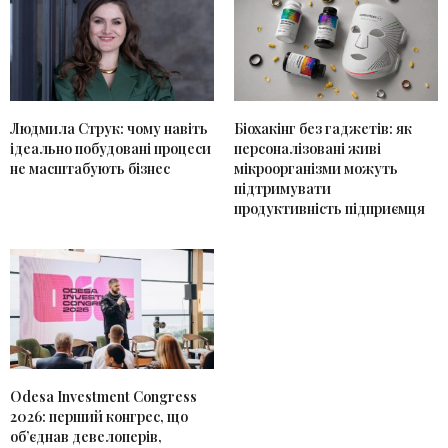
Людмила Струк: чому навіть
Біохакінг без гаджетів: як
ідеально побудовані процеси
персоналізовані живі
не масштабують бізнес
мікроорганізми можуть
підтримувати
продуктивність підприємця
Odesa Investment Congress
2026: перший конгрес, що
об’єднав девелоперів,