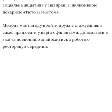
соціальна ініціатива у співпраці з інклюзивною
пекарнею «Тісто зі змістом».
Молодь має нагоду пройти дружнє стажування, а
саме: працювати у парі з офіціантами, допомагати в
залі та повноцінно знайомитись з роботою
ресторану з середини.
Для них це перший практичний досвід, напередодні
відкриття власної інклюзивної кавʼярні.
Ініціатива має практичну мету — підготувати молодь
до майбутньої роботи у кав’ярні, яку планує відкрити
соціальне підприємство «Тісто зі змістом». Простір
задуманий як місце, де молодь з інвалідністю зможе
працювати та здобувати професійні навички у сфері