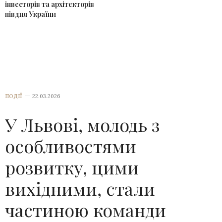
інвесторів та архітекторів
півдня України
ПОДІЇ
22.03.2026
У Львові, молодь з
особливостями
розвитку, цими
вихідними, стали
частиною команди