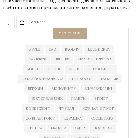
Наймасштабніший захід цієї весни для жінок, мета якого
всебічно сприяти реалізації жінок, котрі поєднують чи…
0 SHARES
TAG CLOUD
APPLE
BAO
BAOLVIV
LEOENERGY
PARK3020
SISTERS
V12 COFFEE TO GO
БІЗНЕС
ГРОШІ
ЛЬВІВ
НЕРУХОМІСТЬ
ОЛЬГА ЙОЛТУХОВСЬКА
ПСИХОЛОГ
БАОЛЬВІВ
БІТКОЇН
ВІДПОЧИНОК
ВІЙНАВУКРАЇНІ
ВІКТОРМАНДЗЯК
ГРАНТИ
ЕГОЇСТ
ЕМІЛІРЕЗОРТ
ЖУРНАЛ
ЖУРНАЛ_ЕГОЇСТ
ЖУРНАЛЕГОЇСТ
КЕРАМІКА
КОСМЕТИКА
КРИПТА
МАНДРИ
ОДЯГ
ПОДОРОЖ
ПОДОРОЖІ
РЕСТОРАНБАО