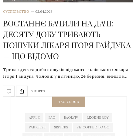
СУСПІЛЬСТВО
02.04.2023
ВОСТАННЄ БАЧИЛИ НА ДАЧІ:
ДЕСЯТУ ДОБУ ТРИВАЮТЬ
ПОШУКИ ЛІКАРЯ ІГОРЯ ГАЙДУКА
— ЩО ВІДОМО
Триває десята доба пошуків відомого львівського лікаря
Ігоря Гайдука. Чоловік у п’ятницю, 24 березня, вийшов…
0 SHARES
TAG CLOUD
APPLE
BAO
BAOLVIV
LEOENERGY
PARK3020
SISTERS
V12 COFFEE TO GO