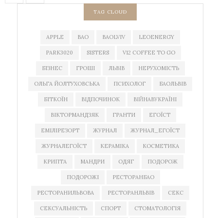
TAG CLOUD
APPLE
BAO
BAOLVIV
LEOENERGY
PARK3020
SISTERS
V12 COFFEE TO GO
БІЗНЕС
ГРОШІ
ЛЬВІВ
НЕРУХОМІСТЬ
ОЛЬГА ЙОЛТУХОВСЬКА
ПСИХОЛОГ
БАОЛЬВІВ
БІТКОЇН
ВІДПОЧИНОК
ВІЙНАВУКРАЇНІ
ВІКТОРМАНДЗЯК
ГРАНТИ
ЕГОЇСТ
ЕМІЛІРЕЗОРТ
ЖУРНАЛ
ЖУРНАЛ_ЕГОЇСТ
ЖУРНАЛЕГОЇСТ
КЕРАМІКА
КОСМЕТИКА
КРИПТА
МАНДРИ
ОДЯГ
ПОДОРОЖ
ПОДОРОЖІ
РЕСТОРАНБАО
РЕСТОРАНИЛЬВОВА
РЕСТОРАНЛЬВІВ
СЕКС
СЕКСУАЛЬНІСТЬ
СПОРТ
СТОМАТОЛОГІЯ