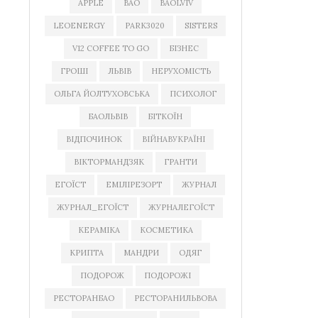
APPLE
BAO
BAOLVIV
LEOENERGY
PARK3020
SISTERS
V12 COFFEE TO GO
БІЗНЕС
ГРОШІ
ЛЬВІВ
НЕРУХОМІСТЬ
ОЛЬГА ЙОЛТУХОВСЬКА
ПСИХОЛОГ
БАОЛЬВІВ
БІТКОЇН
ВІДПОЧИНОК
ВІЙНАВУКРАЇНІ
ВІКТОРМАНДЗЯК
ГРАНТИ
ЕГОЇСТ
ЕМІЛІРЕЗОРТ
ЖУРНАЛ
ЖУРНАЛ_ЕГОЇСТ
ЖУРНАЛЕГОЇСТ
КЕРАМІКА
КОСМЕТИКА
КРИПТА
МАНДРИ
ОДЯГ
ПОДОРОЖ
ПОДОРОЖІ
РЕСТОРАНБАО
РЕСТОРАНИЛЬВОВА