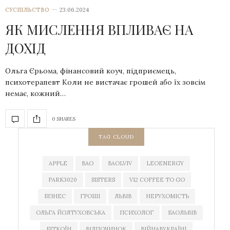
СУСПІЛЬСТВО
23.06.2024
ЯК МИСЛЕННЯ ВПЛИВАЄ НА
ДОХІД
Ольга Єрьома, фінансовий коуч, підприємець,
психотерапевт Коли не вистачає грошей або їх зовсім
немає, кожний…
0 SHARES
TAG CLOUD
APPLE
BAO
BAOLVIV
LEOENERGY
PARK3020
SISTERS
V12 COFFEE TO GO
БІЗНЕС
ГРОШІ
ЛЬВІВ
НЕРУХОМІСТЬ
ОЛЬГА ЙОЛТУХОВСЬКА
ПСИХОЛОГ
БАОЛЬВІВ
БІТКОЇН
ВІДПОЧИНОК
ВІЙНАВУКРАЇНІ