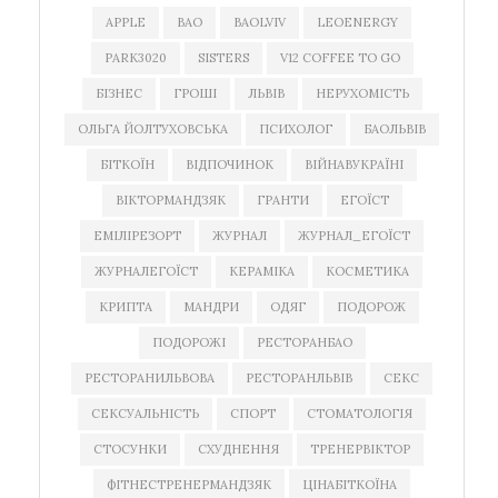
APPLE
BAO
BAOLVIV
LEOENERGY
PARK3020
SISTERS
V12 COFFEE TO GO
БІЗНЕС
ГРОШІ
ЛЬВІВ
НЕРУХОМІСТЬ
ОЛЬГА ЙОЛТУХОВСЬКА
ПСИХОЛОГ
БАОЛЬВІВ
БІТКОЇН
ВІДПОЧИНОК
ВІЙНАВУКРАЇНІ
ВІКТОРМАНДЗЯК
ГРАНТИ
ЕГОЇСТ
ЕМІЛІРЕЗОРТ
ЖУРНАЛ
ЖУРНАЛ_ЕГОЇСТ
ЖУРНАЛЕГОЇСТ
КЕРАМІКА
КОСМЕТИКА
КРИПТА
МАНДРИ
ОДЯГ
ПОДОРОЖ
ПОДОРОЖІ
РЕСТОРАНБАО
РЕСТОРАНИЛЬВОВА
РЕСТОРАНЛЬВІВ
СЕКС
СЕКСУАЛЬНІСТЬ
СПОРТ
СТОМАТОЛОГІЯ
СТОСУНКИ
СХУДНЕННЯ
ТРЕНЕРВІКТОР
ФІТНЕСТРЕНЕРМАНДЗЯК
ЦІНАБІТКОЇНА