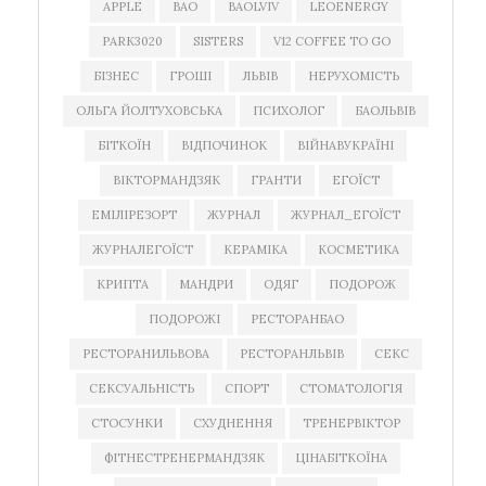
APPLE
BAO
BAOLVIV
LEOENERGY
PARK3020
SISTERS
V12 COFFEE TO GO
БІЗНЕС
ГРОШІ
ЛЬВІВ
НЕРУХОМІСТЬ
ОЛЬГА ЙОЛТУХОВСЬКА
ПСИХОЛОГ
БАОЛЬВІВ
БІТКОЇН
ВІДПОЧИНОК
ВІЙНАВУКРАЇНІ
ВІКТОРМАНДЗЯК
ГРАНТИ
ЕГОЇСТ
ЕМІЛІРЕЗОРТ
ЖУРНАЛ
ЖУРНАЛ_ЕГОЇСТ
ЖУРНАЛЕГОЇСТ
КЕРАМІКА
КОСМЕТИКА
КРИПТА
МАНДРИ
ОДЯГ
ПОДОРОЖ
ПОДОРОЖІ
РЕСТОРАНБАО
РЕСТОРАНИЛЬВОВА
РЕСТОРАНЛЬВІВ
СЕКС
СЕКСУАЛЬНІСТЬ
СПОРТ
СТОМАТОЛОГІЯ
СТОСУНКИ
СХУДНЕННЯ
ТРЕНЕРВІКТОР
ФІТНЕСТРЕНЕРМАНДЗЯК
ЦІНАБІТКОЇНА