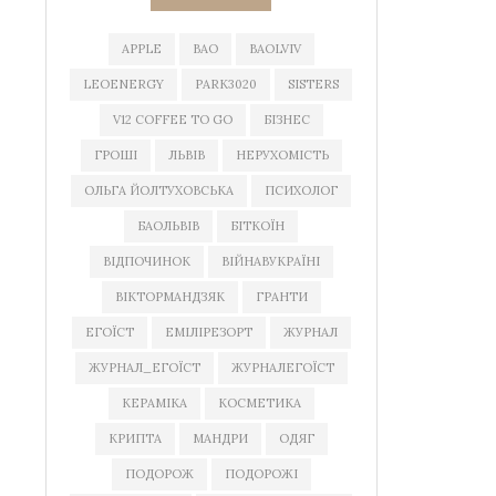
APPLE
BAO
BAOLVIV
LEOENERGY
PARK3020
SISTERS
V12 COFFEE TO GO
БІЗНЕС
ГРОШІ
ЛЬВІВ
НЕРУХОМІСТЬ
ОЛЬГА ЙОЛТУХОВСЬКА
ПСИХОЛОГ
БАОЛЬВІВ
БІТКОЇН
ВІДПОЧИНОК
ВІЙНАВУКРАЇНІ
ВІКТОРМАНДЗЯК
ГРАНТИ
ЕГОЇСТ
ЕМІЛІРЕЗОРТ
ЖУРНАЛ
ЖУРНАЛ_ЕГОЇСТ
ЖУРНАЛЕГОЇСТ
КЕРАМІКА
КОСМЕТИКА
КРИПТА
МАНДРИ
ОДЯГ
ПОДОРОЖ
ПОДОРОЖІ