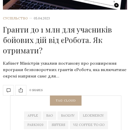
СУСПІЛЬСТВО
05.04.2023
Гранти до 1 млн для учасників
бойових дій від єРобота. Як
отримати?
Кабінет Міністрів ухвалив постанову про розширення
програми безповоротних грантів єРобота, яка включатиме
окремі напрями саме для…
0 SHARES
TAG CLOUD
APPLE
BAO
BAOLVIV
LEOENERGY
PARK3020
SISTERS
V12 COFFEE TO GO