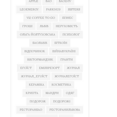
APPLE
BAO
BAOLVIV
LEOENERGY
PARK3020
SISTERS
V12 COFFEE TO GO
БІЗНЕС
ГРОШІ
ЛЬВІВ
НЕРУХОМІСТЬ
ОЛЬГА ЙОЛТУХОВСЬКА
ПСИХОЛОГ
БАОЛЬВІВ
БІТКОЇН
ВІДПОЧИНОК
ВІЙНАВУКРАЇНІ
ВІКТОРМАНДЗЯК
ГРАНТИ
ЕГОЇСТ
ЕМІЛІРЕЗОРТ
ЖУРНАЛ
ЖУРНАЛ_ЕГОЇСТ
ЖУРНАЛЕГОЇСТ
КЕРАМІКА
КОСМЕТИКА
КРИПТА
МАНДРИ
ОДЯГ
ПОДОРОЖ
ПОДОРОЖІ
РЕСТОРАНБАО
РЕСТОРАНИЛЬВОВА