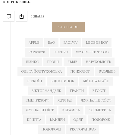
ковток кави…
0 SHARES
TAG CLOUD
APPLE
BAO
BAOLVIV
LEOENERGY
PARK3020
SISTERS
V12 COFFEE TO GO
БІЗНЕС
ГРОШІ
ЛЬВІВ
НЕРУХОМІСТЬ
ОЛЬГА ЙОЛТУХОВСЬКА
ПСИХОЛОГ
БАОЛЬВІВ
БІТКОЇН
ВІДПОЧИНОК
ВІЙНАВУКРАЇНІ
ВІКТОРМАНДЗЯК
ГРАНТИ
ЕГОЇСТ
ЕМІЛІРЕЗОРТ
ЖУРНАЛ
ЖУРНАЛ_ЕГОЇСТ
ЖУРНАЛЕГОЇСТ
КЕРАМІКА
КОСМЕТИКА
КРИПТА
МАНДРИ
ОДЯГ
ПОДОРОЖ
ПОДОРОЖІ
РЕСТОРАНБАО