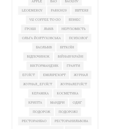
APPLE
BAO
BAOLVIV
LEOENERGY
PARK3020
SISTERS
V12 COFFEE TO GO
БІЗНЕС
ГРОШІ
ЛЬВІВ
НЕРУХОМІСТЬ
ОЛЬГА ЙОЛТУХОВСЬКА
ПСИХОЛОГ
БАОЛЬВІВ
БІТКОЇН
ВІДПОЧИНОК
ВІЙНАВУКРАЇНІ
ВІКТОРМАНДЗЯК
ГРАНТИ
ЕГОЇСТ
ЕМІЛІРЕЗОРТ
ЖУРНАЛ
ЖУРНАЛ_ЕГОЇСТ
ЖУРНАЛЕГОЇСТ
КЕРАМІКА
КОСМЕТИКА
КРИПТА
МАНДРИ
ОДЯГ
ПОДОРОЖ
ПОДОРОЖІ
РЕСТОРАНБАО
РЕСТОРАНИЛЬВОВА