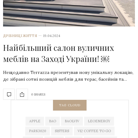
ДРІБНИЦІ ЖИТТЯ
19.04.2024
Найбільший салон вуличних
меблів на Заході України! ￼
Нещодавно Terrazza презентував нову унікальну локацію,
де зібрані сотні позицій меблів для терас, басейнів та…
0 SHARES
TAG CLOUD
APPLE
BAO
BAOLVIV
LEOENERGY
PARK3020
SISTERS
V12 COFFEE TO GO