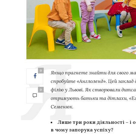
0
Якщо прагнете знайти для свого м
спробуйте «Англоленд». Цей заклад 
філію у Львові. Як створювали дитса
0
отримують батьки та дітлахи, «Его
Семенюк.
Лише три роки діяльності – і 
в чому запорука успіху?