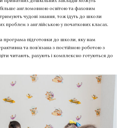
ки приватних дошкільних закладів можуть
 більше англомовною освітою та фаховим
отримують чудові знання, тож ідуть до школи
х проблем з англійською у початкових класах.
вна програма підготовки до школи, яку нам
ерактивна та пов’язана з постійною роботою з
 діти читають, рахують і комплексно готуються до