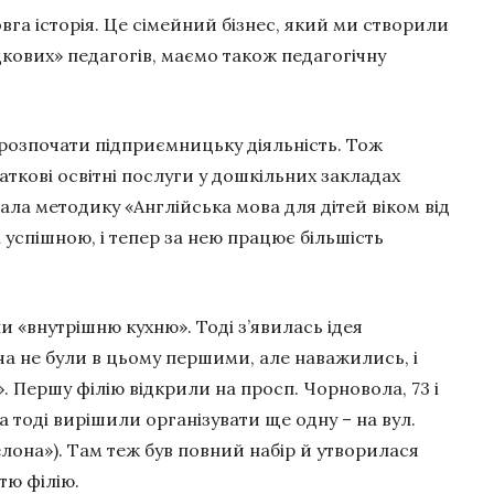
га історія. Це сімейний бізнес, який ми створили
кових» педагогів, маємо також педагогічну
 розпочати підприємницьку діяльність. Тож
ткові освітні послуги у дошкільних закладах
ала методику «Англійська мова для дітей віком від
і успішною, і тепер за нею працює більшість
 «внутрішню кухню». Тоді з’явилась ідея
ча не були в цьому першими, але наважились, і
 Першу філію відкрили на просп. Чорновола, 73 і
а тоді вирішили організувати ще одну – на вул.
елона»). Там теж був повний набір й утворилася
тю філію.