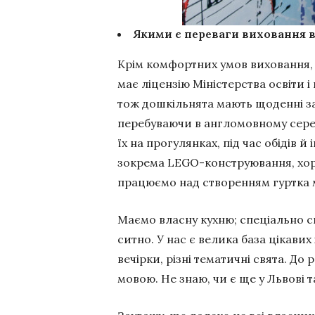
Якими є переваги виховання в
Крім комфортних умов виховання, д
має ліцензію Міністерства освіти
тож дошкільнята мають щоденні за
перебуваючи в англомовному сере
їх на прогулянках, під час обідів 
зокрема LEGO-конструювання, хоре
працюємо над створенням гуртка м
Маємо власну кухню; спеціально с
ситно. У нас є велика база цікавих
вечірки, різні тематичні свята. До
мовою. Не знаю, чи є ще у Львові т