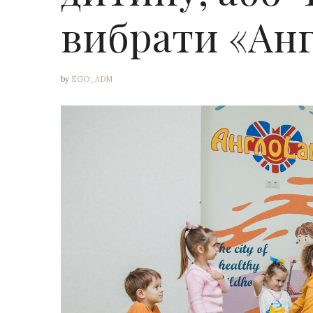
вибрати «Ан
by
EGO_ADM