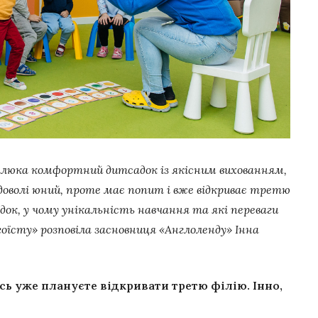
алюка комфортний дитсадок із якісним вихованням,
доволі юний, проте має попит і вже відкриває третю
док, у чому унікальність навчання та які переваги
їсту» розповіла засновниця «Англоленду» Інна
ось уже плануєте відкривати третю філію. Інно,