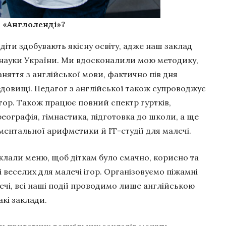
 «Англоленді»?
іти здобувають якісну освіту, адже наш заклад
 і науки України. Ми вдосконалили мою методику,
няття з англійської мови, фактично пів дня
довищі. Педагог з англійської також супроводжує
й ігор. Також працює повний спектр гуртків,
ографія, гімнастика, підготовка до школи, а ще
ентальної арифметики й ІТ-студії для малечі.
клали меню, щоб діткам було смачно, корисно та
 і веселих для малечі ігор. Організовуємо піжамні
 речі, всі наші події проводимо лише англійською
акі заклади.