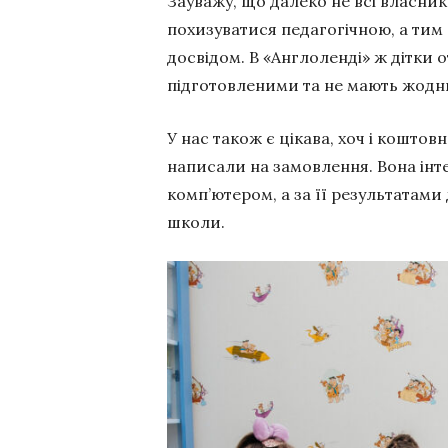
Зауважу, що далеко не всі власни
похизуватися педагогічною, а тим
досвідом. В «Англоленді» ж дітки 
підготовленими та не мають жодни
У нас також є цікава, хоч і кошто
написали на замовлення. Вона інт
комп’ютером, а за її результатами
школи.