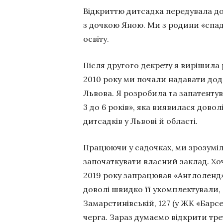
Відкриттю дитсадка передувала дов
з дочкою Яною. Ми з родини «спад
освіту.
Після другого декрету я вирішила
2010 року ми почали надавати дода
Львова. Я розробила та запатентув
3 до 6 років», яка виявилася довол
дитсадків у Львові й області.
Працюючи у садочках, ми зрозуміли
започаткувати власний заклад. Хо
2019 року запрацював «Англоленд».
доволі швидко її укомплектували, 
Замарстинівській, 127 (у ЖК «Барс
черга. Зараз думаємо відкрити тре