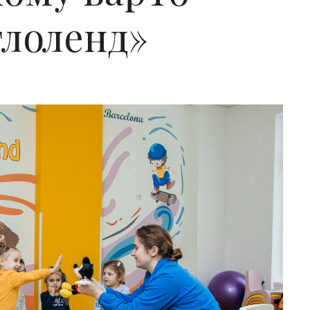
глоленд»