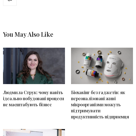
You May Also Like
Людмила Струк: чому навіть
Біохакінг без гаджетів: як
ідеально побудовані процеси
персоналізовані живі
не масштабують бізнес
мікроорганізми можуть
підтримувати
продуктивність підприємця