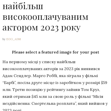
найбільш
високооплачуваним
актором 2023 року
by
EGO_ADM
Please select a featured image for your post
На першому місці у списку найбільш
високооплачуваних акторів за 2023 рік виявився
Адам Сендлер. Марго Роббі, яка зіграла у фільмі
“Барбі”, посіла друге місце із заробітком у розмірі $59
млн. Третю позицію у рейтингу зайняв Том Круз,
який отримав $45 млн за свою роль у фільмі “Місія
нездійсненна: Смертельна розплата”, який вийшов у
2023 році.