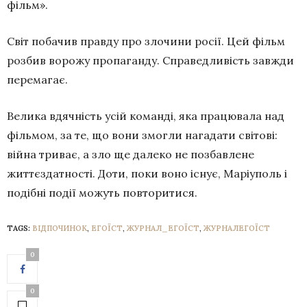
фільм».
Світ побачив правду про злочини росії. Цей фільм
розбив ворожу пропаганду. Справедливість завжди
перемагає.
Велика вдячність усій команді, яка працювала над
фільмом, за те, що вони змогли нагадати світові:
війна триває, а зло ще далеко не позбавлене
життєздатності. Доти, поки воно існує, Маріуполь і
подібні події можуть повторитися.
TAGS:
ВІДПОЧИНОК
,
ЕГОЇСТ
,
ЖУРНАЛ_ЕГОЇСТ
,
ЖУРНАЛЕГОЇСТ
0
0