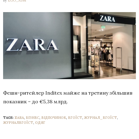
by
EGO_ADM
Фешн-ритейлер Inditex майже на третину збільшив
показник – до €5,38 млрд.
TAGS:
ZARA
,
БІЗНЕС
,
ВІДПОЧИНОК
,
ЕГОЇСТ
,
ЖУРНАЛ_ЕГОЇСТ
,
ЖУРНАЛЕГОЇСТ
,
ОДЯГ