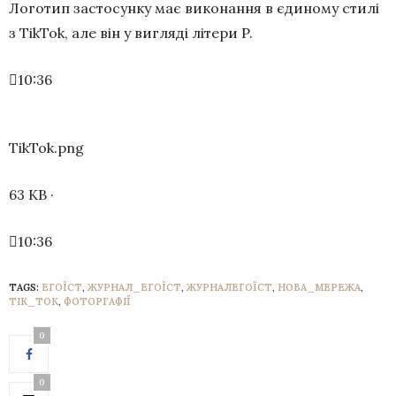
Логотип застосунку має виконання в єдиному стилі
з TikTok, але він у вигляді літери P.
10:36
TikTok.png
63 KB ·
10:36
TAGS:
ЕГОЇСТ
,
ЖУРНАЛ_ЕГОЇСТ
,
ЖУРНАЛЕГОЇСТ
,
НОВА_МЕРЕЖА
,
ТІК_ТОК
,
ФОТОРГАФІЇ
0
0