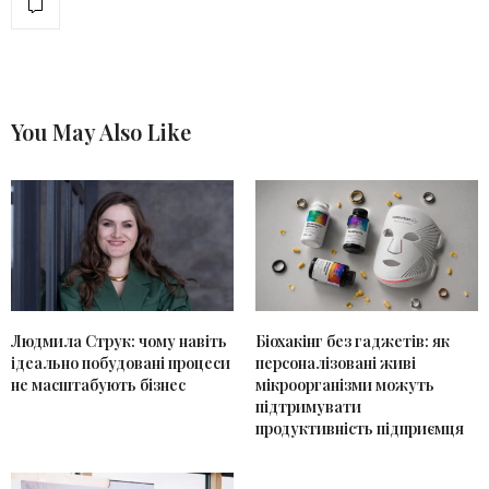
You May Also Like
Людмила Струк: чому навіть
Біохакінг без гаджетів: як
ідеально побудовані процеси
персоналізовані живі
не масштабують бізнес
мікроорганізми можуть
підтримувати
продуктивність підприємця