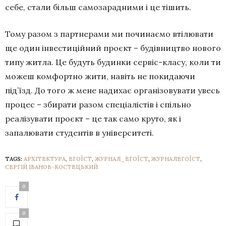
себе, стали більш самозарадними і це тішить.
Тому разом з партнерами ми починаємо втілювати
ще один інвестиційний проєкт – будівництво нового
типу житла. Це будуть будинки сервіс-класу, коли ти
можеш комфортно жити, навіть не покидаючи
під’їзд. До того ж мене надихає організовувати увесь
процес – збирати разом спеціалістів і спільно
реалізувати проєкт – це так само круто, як і
запалювати студентів в університеті.
TAGS:
АРХІТЕКТУРА
,
ЕГОЇСТ
,
ЖУРНАЛ_ЕГОЇСТ
,
ЖУРНАЛЕГОЇСТ
,
СЕРГІЙ ІВАНОВ-КОСТЕЦЬКИЙ
0
0