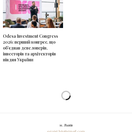
Odesa Investment Congress
2026: перший конгрес, що
об’єднав девелоперів,
інвесторів та архітекторів
півдня України
м. Львів
egoist.lviv@gmail.com