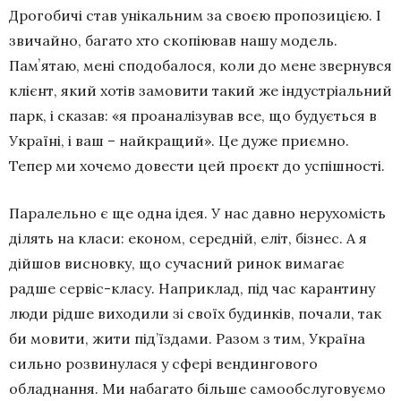
Дрогобичі став унікальним за своєю пропозицією. І
звичайно, багато хто скопіював нашу модель.
Памʼятаю, мені сподобалося, коли до мене звернувся
клієнт, який хотів замовити такий же індустріальний
парк, і сказав: «я проаналізував все, що будується в
Україні, і ваш – найкращий». Це дуже приємно.
Тепер ми хочемо довести цей проєкт до успішності.
Паралельно є ще одна ідея. У нас давно нерухомість
ділять на класи: економ, середній, еліт, бізнес. А я
дійшов висновку, що сучасний ринок вимагає
радше сервіс-класу. Наприклад, під час карантину
люди рідше виходили зі своїх будинків, почали, так
би мовити, жити під’їздами. Разом з тим, Україна
сильно розвинулася у сфері вендингового
обладнання. Ми набагато більше самообслуговуємо