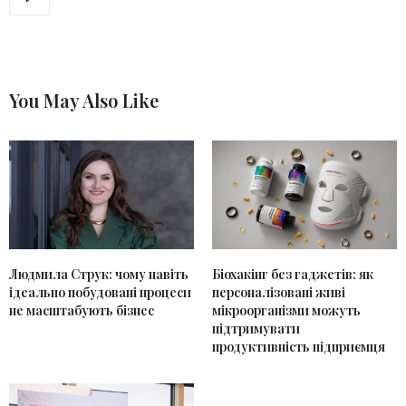
You May Also Like
Людмила Струк: чому навіть
Біохакінг без гаджетів: як
ідеально побудовані процеси
персоналізовані живі
не масштабують бізнес
мікроорганізми можуть
підтримувати
продуктивність підприємця