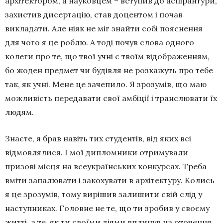
архітектором, а науковцем – вступив до аспірантури,
захистив дисертацію, став доцентом і почав
викладати. Але ніяк не міг знайти собі пояснення
для чого я це роблю. А тоді почув слова одного
колеги про те, що твої учні є твоїм відображенням,
бо жоден предмет чи будівля не розкажуть про тебе
так, як учні. Мене це зачепило. Я зрозумів, що маю
можливість передавати свої амбіції і транслювати їх
людям.
Знаєте, я брав навіть тих студентів, від яких всі
відмовлялися. І мої дипломники отримували
призові місця на всеукраїнських конкурсах. Треба
вміти запалювати і закохувати в архітектуру. Колись
я це зрозумів, тому вирішив залишити свій слід у
наступниках. Головне не те, що ти зробив у своєму
житті, а те, як ти своїми діями вплинув на оточення.