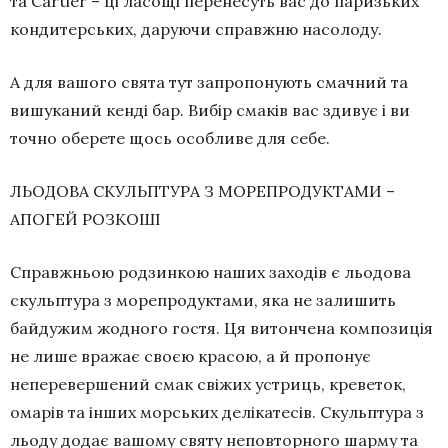
та Cartier – ці ласощі перенесуть вас до паризьких
кондитерських, даруючи справжню насолоду.
А для вашого свята тут запропонують смачний та
вишуканий кенді бар. Вибір смаків вас здивує і ви
точно оберете щось особливе для себе.
ЛЬОДОВА СКУЛЬПТУРА З МОРЕПРОДУКТАМИ –
АПОГЕЙ РОЗКОШІ
Справжньою родзинкою наших заходів є льодова
скульптура з морепродуктами, яка не залишить
байдужим жодного гостя. Ця витончена композиція
не лише вражає своєю красою, а й пропонує
неперевершений смак свіжих устриць, креветок,
омарів та інших морських делікатесів. Скульптура з
льоду додає вашому святу неповторного шарму та