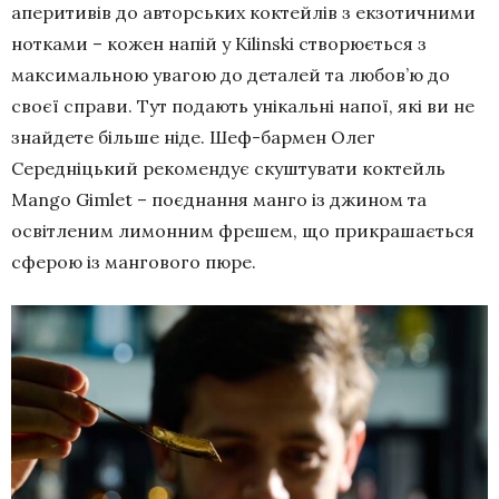
аперитивів до авторських коктейлів з екзотичними
нотками – кожен напій у Kilinski створюється з
максимальною увагою до деталей та любов’ю до
своєї справи. Тут подають унікальні напої, які ви не
знайдете більше ніде. Шеф-бармен Олег
Середніцький рекомендує скуштувати коктейль
Mango Gimlet – поєднання манго із джином та
освітленим лимонним фрешем, що прикрашається
сферою із мангового пюре.