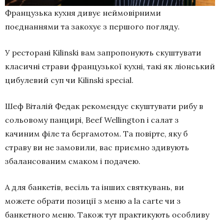
Французька кухня дивує неймовірними
поєднаннями та закохує з першого погляду.
У ресторані Kilinski вам запропонують скуштувати
класичні страви французької кухні, такі як ліонський
цибулевий суп чи Kilinski special.
Шеф Віталій Федак рекомендує скуштувати рибу в
сольовому панцирі, Beef Wellington і салат з
качиним філе та бергамотом. Та повірте, яку б
страву ви не замовили, вас приємно здивують
збалансованим смаком і подачею.
А для банкетів, весіль та інших святкувань, ви
можете обрати позиції з меню a la carte чи з
банкетного меню. Також тут практикують особливу