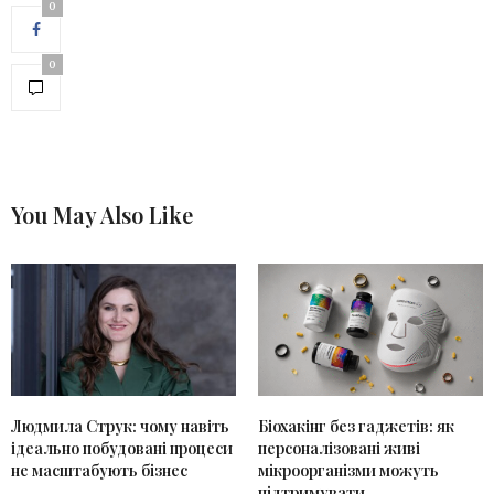
0
0
You May Also Like
Людмила Струк: чому навіть
Біохакінг без гаджетів: як
ідеально побудовані процеси
персоналізовані живі
не масштабують бізнес
мікроорганізми можуть
підтримувати