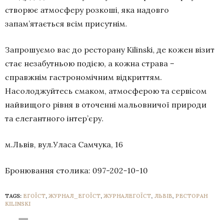
створює атмосферу розкоші, яка надовго
запам’ятається всім присутнім.
Запрошуємо вас до ресторану Kilinski, де кожен візит
стає незабутньою подією, а кожна страва –
справжнім гастрономічним відкриттям.
Насолоджуйтесь смаком, атмосферою та сервісом
найвищого рівня в оточенні мальовничої природи
та елегантного інтер’єру.
м.Львів, вул.Уласа Самчука, 16
Бронювання столика: 097-202-10-10
TAGS:
ЕГОЇСТ
,
ЖУРНАЛ_ЕГОЇСТ
,
ЖУРНАЛЕГОЇСТ
,
ЛЬВІВ
,
РЕСТОРАН
KILINSKI