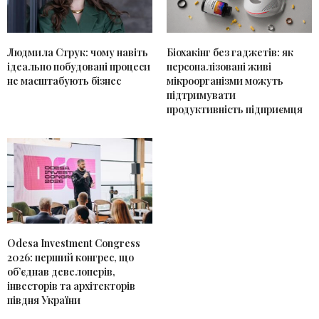
Людмила Струк: чому навіть
Біохакінг без гаджетів: як
ідеально побудовані процеси
персоналізовані живі
не масштабують бізнес
мікроорганізми можуть
підтримувати
продуктивність підприємця
Odesa Investment Congress
2026: перший конгрес, що
об’єднав девелоперів,
інвесторів та архітекторів
півдня України