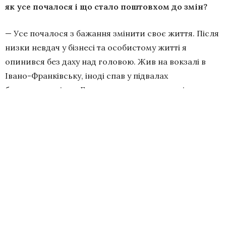
як усе почалося і що стало поштовхом до змін?
— Усе почалося з бажання змінити своє життя. Після
низки невдач у бізнесі та особистому житті я
опинився без даху над головою. Жив на вокзалі в
Івано-Франківську, іноді спав у підвалах
багатоповерхівок. Було важко, але саме тоді я
зрозумів, що потрібно щось змінювати.
Одного ранку, після безсонної ночі, я зустрів
знайомого, який запропонував роботу вантажником
на пилорамі. Це була можливість, яку я не міг
втратити. Працюючи на пилорамі, я вчився,
розвивався і з часом став начальником цеху. Але
амбіції штовхали мене далі.