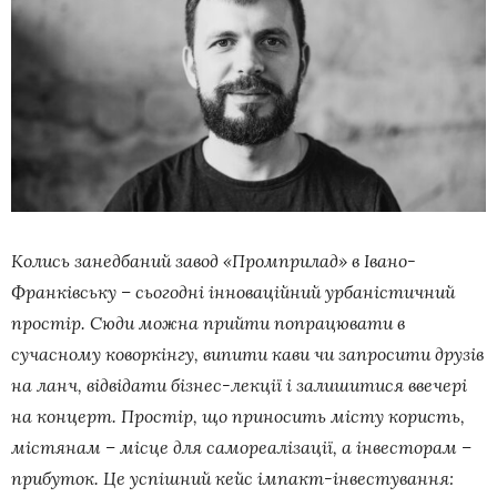
Колись занедбаний завод «Промприлад» в Івано-
Франківську – сьогодні інноваційний урбаністичний
простір. Сюди можна прийти попрацювати в
сучасному коворкінгу, випити кави чи запросити друзів
на ланч, відвідати бізнес-лекції і залишитися ввечері
на концерт. Простір, що приносить місту користь,
містянам – місце для самореалізації, а інвесторам –
прибуток. Це успішний кейс імпакт-інвестування: