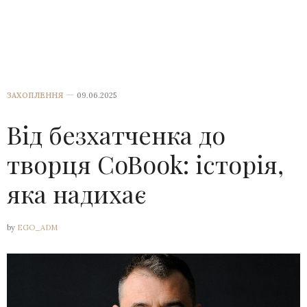
ЗАХОПЛЕННЯ
09.06.2025
Від безхатченка до
творця CoBook: історія,
яка надихає
by
EGO_ADM