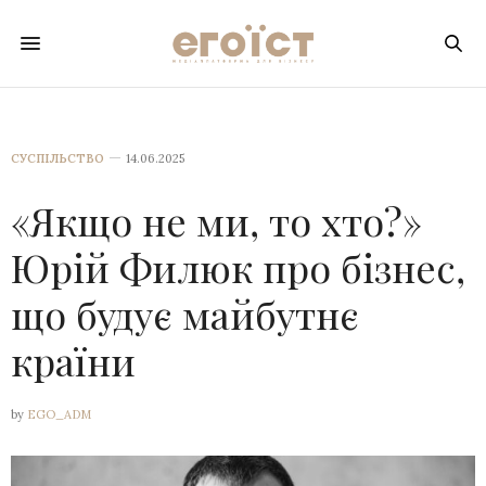
СУСПІЛЬСТВО
14.06.2025
«Якщо не ми, то хто?»
Юрій Филюк про бізнес,
що будує майбутнє
країни
by
EGO_ADM