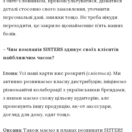
з бюті-словником, проконсультуватися, дізнатися
деталі стосовно свого замовлення, уточнити
персональні дані, знижки тощо. Не треба нікуди
переходити, це закрило щонайменше п’ять наших
болів.
– Чим компанія SISTERS здивує своїх клієнтів
найближчим часом?
Ілона:
Усі наші карти вже розкриті
(сміється)
. Ми
активно розвиваємо власну дистрибуцію, ініціюємо
різноманітні колаборації з українськими брендами,
з якими маємо схожу цільову аудиторію, але
пропонують іншу продукцію, як-от аксесуари,
догляд для дому, одяг тощо.
Оксана:
Також маємо в планах розвивати SISTERS