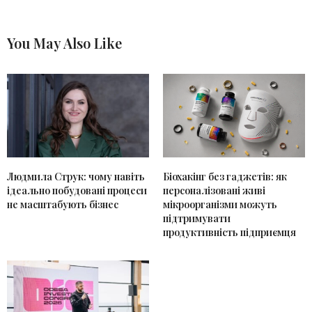
You May Also Like
Людмила Струк: чому навіть
Біохакінг без гаджетів: як
ідеально побудовані процеси
персоналізовані живі
не масштабують бізнес
мікроорганізми можуть
підтримувати
продуктивність підприємця