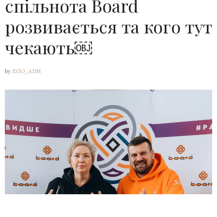
спільнота Board
розвивається та кого тут
чекають￼
by
EGO_ADM