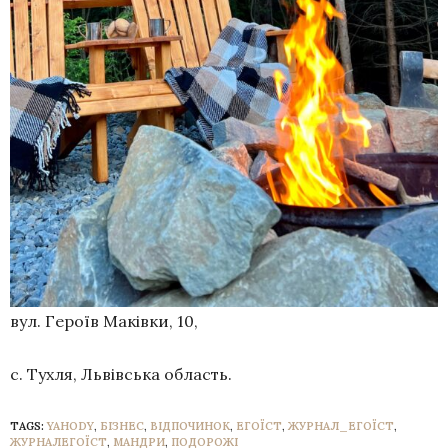
вул. Героїв Маківки, 10,
с. Тухля, Львівська область.
TAGS:
YAHODY
,
БІЗНЕС
,
ВІДПОЧИНОК
,
ЕГОЇСТ
,
ЖУРНАЛ_ЕГОЇСТ
,
ЖУРНАЛЕГОЇСТ
,
МАНДРИ
,
ПОДОРОЖІ