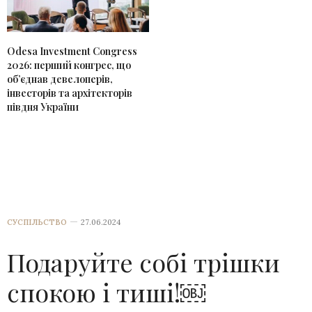
Odesa Investment Congress
2026: перший конгрес, що
об’єднав девелоперів,
інвесторів та архітекторів
півдня України
СУСПІЛЬСТВО
27.06.2024
Подаруйте собі трішки
спокою і тиші!￼