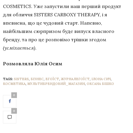
COSMETICS. Уже запустили наш перший продукт
для обличчя SISTERS CARBOXY THERAPY, і я
впевнена, що це чудовий старт. Напевно,
найбільшим сюрпризом буде випуск власного
бренду, та про це розповімо трішки згодом
(усміхається)
.
Розмовляла Юлія Осим
TAGS:
SISTERS
,
БІЗНЕС
,
ЕГОЇСТ
,
ЖУРНАЛЕГОЇСТ
,
ІЛОНА СИЧ
,
КОСМЕТИКА
,
МУЛЬТИБРЕНДОВИЙ_МАГАЗИН
,
ОКСАНА БІШКО
0
0