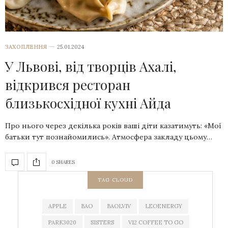
ЗАХОПЛЕННЯ
25.01.2024
У Львові, від творців Ахалі,
відкрився ресторан
близькосхідної кухні Айда
Про нього через декілька років ваші діти казатимуть: «Мої
батьки тут познайомились». Атмосфера закладу цьому…
0 SHARES
TAG CLOUD
APPLE
BAO
BAOLVIV
LEOENERGY
PARK3020
SISTERS
V12 COFFEE TO GO