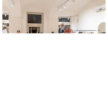
”CODE1991
код незламних”
код Перемоги
код Вільних