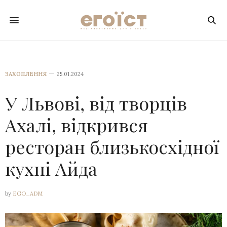
ЗАХОПЛЕННЯ
25.01.2024
У Львові, від творців
Ахалі, відкрився
ресторан близькосхідної
кухні Айда
by
EGO_ADM