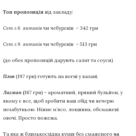
Топ пропозиція
від закладу:
Сет з 6 янтиків
чи чебуреків – 342 грн
Сет з 9 янтиків
чи чебуреків – 513 грн
(до обох пропозицій дарують салат та соуси)
Плов
(197 грн) готують на вогні у казані.
Лагман
(
187 грн) –
ароматний, пряний бульйон, у
якому є все, щоб зробити ваш обід чи вечерю
незабутньою. Ніжне м’ясо, локшина, обсмажені
овочі. Просто пожежа.
Та яка ж близькосхідна кухня без смаженого
на