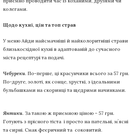
приємно проводити час із коханими, друзями чи
колегами.
Щодо кухні, цін та топ страв
У меню Айди найсмачніші й найколоритніші страви
близькосхідної кухні в адаптованій до сучасного
міста рецептурі та подачі.
Чебуреки
. По-перше, ці красунчики всього за 57 грн.
По-друге, золоті, як сонце, хрусткі, з ідеальними
бульбашками на скоринці та щедрими начинками.
Янтики
. За такою ж приємною ціною – 57 грн.
Готують з прісного тіста і просто на пательні, мʼясні
та сирні. Смак феєричний та соковитий.