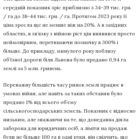
середній показник зріс приблизно з 34-39 тис. грн.
/ га до 38-44 тис. грн. / га. Протягом 2023 року її
ціна зросла ще не менше ніж на 20%. А в західних
областях, в зв’язку з війною ріст цін виявився просто
неймовірним, перетинаючи позначку в 300% і
більше. До прикладу, минулого року поблизу
об’їзної дороги біля Львова було продано 0,94 га
землі за 5 млн. гривень.
Переважну більшість часу ринок землі працює в
умовах війни, але навіть за таких обставин було
продано 1% від всього об’єму
сільськогосподарських земель. Показник є відносно
низьким, але зважаючи на те, що донедавна діяла
заборона для юридичних осіб, а ліміти на продаж
були не більше 100 га в одні руки, він свідчить, що