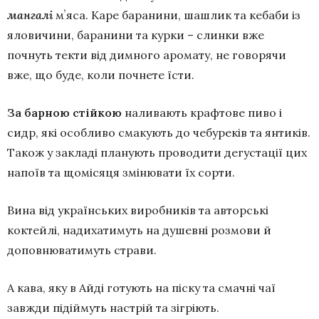
мангалі
мʼяса. Каре баранини, шашлик та кебаби із
яловичини, баранини та курки – слинки вже
почнуть текти від димного аромату, не говорячи
вже, що буде, коли почнете їсти.
За барною стійкою
наливають крафтове пиво і
сидр, які особливо смакують до чебуреків та янтиків.
Також у закладі планують проводити дегустації цих
напоїв та щомісяця змінювати їх сорти.
Вина від українських виробників та авторські
коктейлі, надихатимуть на душевні розмови й
доповнюватимуть страви.
А кава, яку в Айді готують на піску та смачні чаї
завжди підіймуть настрій та зігріють.