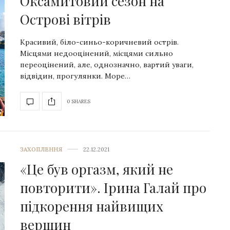
Оксамитовий сезон на
Острові вітрів
Красивий, біло-синьо-коричневий острів.
Місцями недооцінений, місцями сильно
переоцінений, але, однозначно, вартий уваги,
відвідин, прогулянки. Море…
0 SHARES
ЗАХОПЛЕННЯ
22.12.2021
«Це був оргазм, який не
повторити». Ірина Галай про
підкорення найвищих
вершин