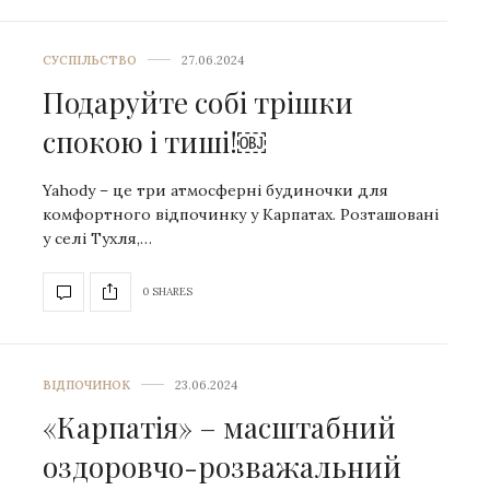
СУСПІЛЬСТВО
27.06.2024
Подаруйте собі трішки
спокою і тиші!￼
Yahody – це три атмосферні будиночки для
комфортного відпочинку у Карпатах. Розташовані
у селі Тухля,…
0 SHARES
ВІДПОЧИНОК
23.06.2024
«Карпатія» – масштабний
оздоровчо-розважальний