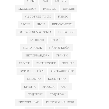
APPLE
BAO
BAOLVIV
LEOENERGY
PARK3020
SISTERS
V12 COFFEE TO GO
БІЗНЕС
ГРОШІ
ЛЬВІВ
НЕРУХОМІСТЬ
ОЛЬГА ЙОЛТУХОВСЬКА
ПСИХОЛОГ
БАОЛЬВІВ
БІТКОЇН
ВІДПОЧИНОК
ВІЙНАВУКРАЇНІ
ВІКТОРМАНДЗЯК
ГРАНТИ
ЕГОЇСТ
ЕМІЛІРЕЗОРТ
ЖУРНАЛ
ЖУРНАЛ_ЕГОЇСТ
ЖУРНАЛЕГОЇСТ
КЕРАМІКА
КОСМЕТИКА
КРИПТА
МАНДРИ
ОДЯГ
ПОДОРОЖ
ПОДОРОЖІ
РЕСТОРАНБАО
РЕСТОРАНИЛЬВОВА