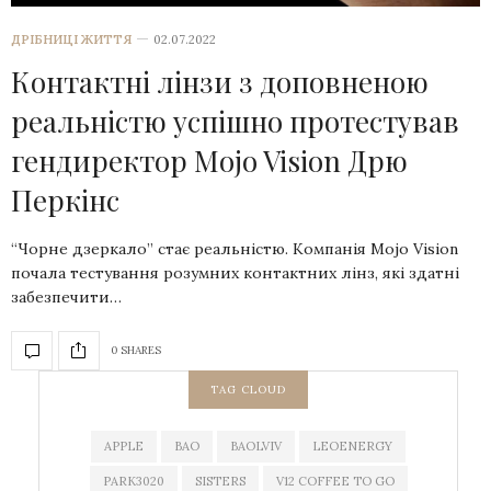
ДРІБНИЦІ ЖИТТЯ
02.07.2022
Контактні лінзи з доповненою
реальністю успішно протестував
гендиректор Mojo Vision Дрю
Перкінс
“Чорне дзеркало” стає реальністю. Компанія Mojo Vision
почала тестування розумних контактних лінз, які здатні
забезпечити…
0 SHARES
TAG CLOUD
APPLE
BAO
BAOLVIV
LEOENERGY
PARK3020
SISTERS
V12 COFFEE TO GO