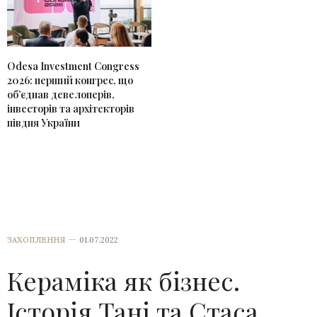
Odesa Investment Congress
2026: перший конгрес, що
об’єднав девелоперів,
інвесторів та архітекторів
півдня України
ЗАХОПЛЕННЯ
01.07.2022
Кераміка як бізнес.
Історія Тані та Стаса