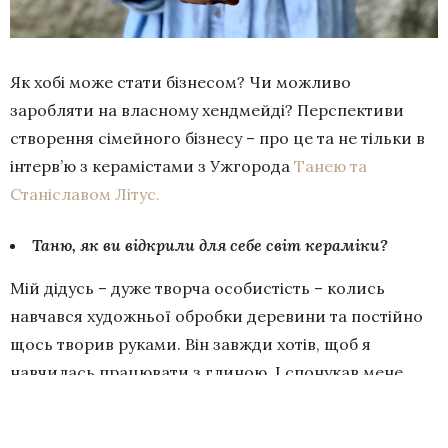
Як хобі може стати бізнесом? Чи можливо
заробляти на власному хендмейді? Перспективи
створення сімейного бізнесу – про це та не тільки в
інтерв’ю з керамістами з Ужгорода
Танею та
Станіславом Літус.
Таню, як ви відкрили для себе світ кераміки?
Мій дідусь – дуже творча особистість – колись
навчався художньої обробки деревини та постійно
щось творив руками. Він завжди хотів, щоб я
навчилась працювати з глиною. І спонукав мене
піти на кераміку до коледжу. Але, прийшовши туди,
я зовсім не розуміла, чого від мене хочуть. Не знала,