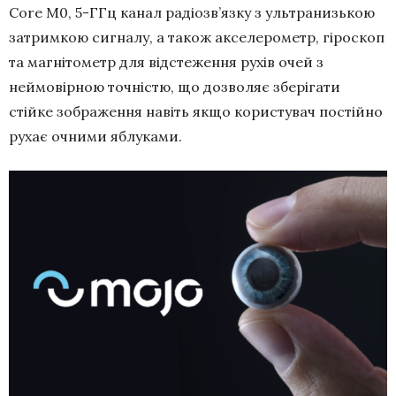
Core M0, 5-ГГц канал радіозв’язку з ультранизькою
затримкою сигналу, а також акселерометр, гіроскоп
та магнітометр для відстеження рухів очей з
неймовірною точністю, що дозволяє зберігати
стійке зображення навіть якщо користувач постійно
рухає очними яблуками.