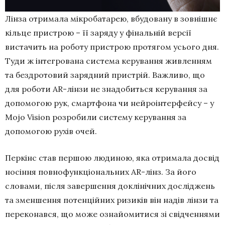
Лінза отримала мікробатарею, вбудовану в зовнішнє
кільце пристрою – її заряду у фінальній версії
вистачить на роботу пристрою протягом усього дня.
Туди ж інтегрована система керування живленням
та бездротовий зарядний пристрій. Важливо, що
для роботи AR-лінзи не знадобиться керування за
допомогою рук, смартфона чи нейроінтерфейсу – у
Mojo Vision розробили систему керування за
допомогою рухів очей.
Перкінс став першою людиною, яка отримала досвід
носіння повнофункціональних AR-лінз. За його
словами, після завершення доклінічних досліджень
та зменшення потенційних ризиків він надів лінзи та
переконався, що може ознайомитися зі свідченнями