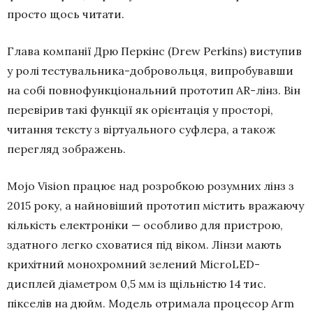
просто щось читати.
Глава компанії Дрю Перкінс (Drew Perkins) виступив
у ролі тестувальника-добровольця, випробувавши
на собі повнофункціональний прототип AR-лінз. Він
перевірив такі функції як орієнтація у просторі,
читання тексту з віртуального суфлера, а також
перегляд зображень.
Mojo Vision працює над розробкою розумних лінз з
2015 року, а найновіший прототип містить вражаючу
кількість електроніки — особливо для пристрою,
здатного легко сховатися під віком. Лінзи мають
крихітний монохромний зелений MicroLED-
дисплей діаметром 0,5 мм із щільністю 14 тис.
пікселів на дюйм. Модель отримала процесор Arm