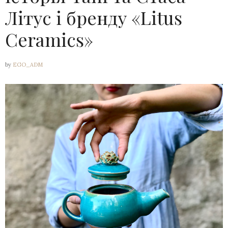
Літус і бренду «Litus
Ceramics»
by
EGO_ADM