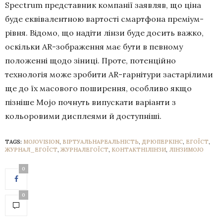
Spectrum представник компанії заявляв, що ціна
буде еквівалентною вартості смартфона преміум-
рівня. Відомо, що надіти лінзи буде досить важко,
оскільки AR-зображення має бути в певному
положенні щодо зіниці. Проте, потенційно
технологія може зробити AR-гарнітури застарілими
ще до їх масового поширення, особливо якщо
пізніше Mojo почнуть випускати варіанти з
кольоровими дисплеями й доступніші.
TAGS:
MOJOVISION
,
ВІРТУАЛЬНАРЕАЛЬНІСТЬ
,
ДРЮПЕРКІНС
,
ЕГОЇСТ
,
ЖУРНАЛ_ЕГОЇСТ
,
ЖУРНАЛЕГОЇСТ
,
КОНТАКТНІЛІНЗИ
,
ЛІНЗИMOJO
0
0