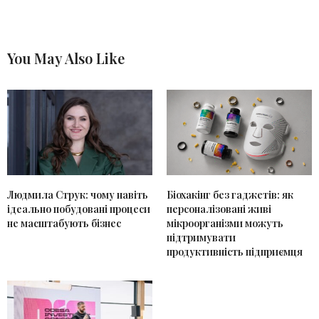
You May Also Like
Людмила Струк: чому навіть
Біохакінг без гаджетів: як
ідеально побудовані процеси
персоналізовані живі
не масштабують бізнес
мікроорганізми можуть
підтримувати
продуктивність підприємця