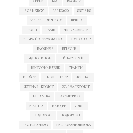
APPLE
BAO
BAOLVIV
LEOENERGY
PARK3020
SISTERS
V12 COFFEE TO GO
БІЗНЕС
ГРОШІ
ЛЬВІВ
НЕРУХОМІСТЬ
ОЛЬГА ЙОЛТУХОВСЬКА
ПСИХОЛОГ
БАОЛЬВІВ
БІТКОЇН
ВІДПОЧИНОК
ВІЙНАВУКРАЇНІ
ВІКТОРМАНДЗЯК
ГРАНТИ
ЕГОЇСТ
ЕМІЛІРЕЗОРТ
ЖУРНАЛ
ЖУРНАЛ_ЕГОЇСТ
ЖУРНАЛЕГОЇСТ
КЕРАМІКА
КОСМЕТИКА
КРИПТА
МАНДРИ
ОДЯГ
ПОДОРОЖ
ПОДОРОЖІ
РЕСТОРАНБАО
РЕСТОРАНИЛЬВОВА