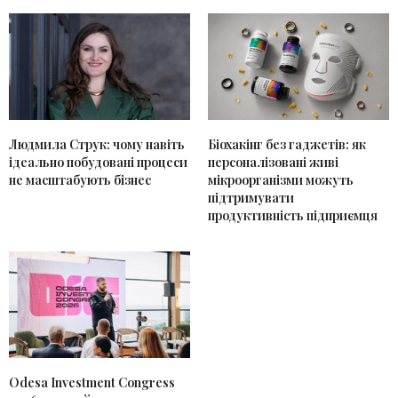
Людмила Струк: чому навіть
Біохакінг без гаджетів: як
ідеально побудовані процеси
персоналізовані живі
не масштабують бізнес
мікроорганізми можуть
підтримувати
продуктивність підприємця
Odesa Investment Congress