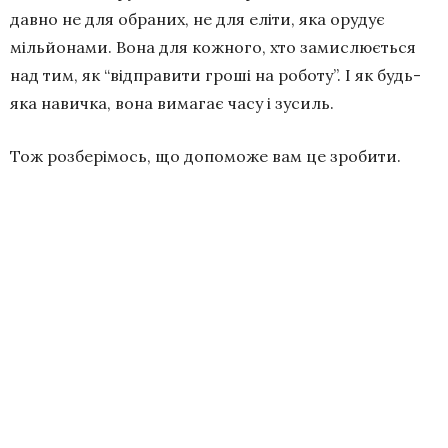
давно не для обраних, не для еліти, яка орудує
мільйонами. Вона для кожного, хто замислюється
над тим, як “відправити гроші на роботу”. І як будь-
яка навичка, вона вимагає часу і зусиль.
Тож розберімось, що допоможе вам це зробити.
Уявіть, що ви — альпініст, який готується підкорити
вершину. Без ретельного планування, потрібних
знань та безстрашності тут нічого не досягти.
Інвестування — це та сама експедиція, тільки замість
гірських вершин ви підіймаєтеся на фінансові.
Ось 5 кроків, завдяки яким можна досягати
інвестиційних піків.