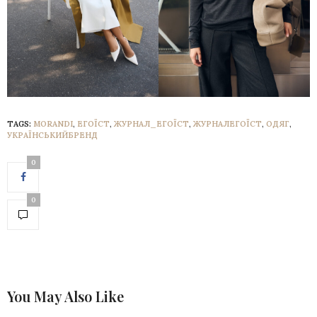
TAGS:
MORANDI
,
ЕГОЇСТ
,
ЖУРНАЛ_ЕГОЇСТ
,
ЖУРНАЛЕГОЇСТ
,
ОДЯГ
,
УКРАЇНСЬКИЙБРЕНД
0
0
You May Also Like