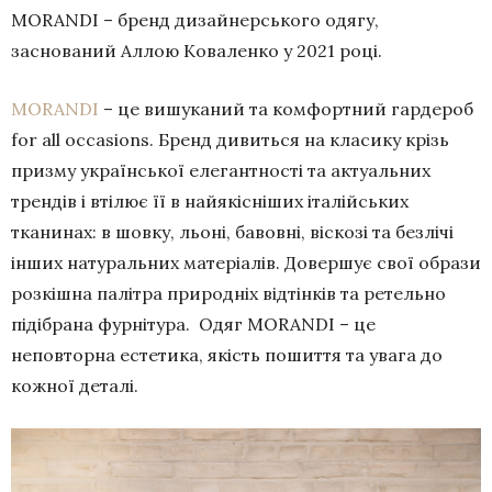
MORANDI – бренд дизайнерського одягу,
заснований Аллою Коваленко у 2021 році.
MORANDI
– це вишуканий та комфортний гардероб
for all occasions. Бренд дивиться на класику крізь
призму української елегантності та актуальних
трендів і втілює її в найякісніших італійських
тканинах: в шовку, льоні, бавовні, віскозі та безлічі
інших натуральних матеріалів. Довершує свої образи
розкішна палітра природніх відтінків та ретельно
підібрана фурнітура. Одяг MORANDI – це
неповторна естетика, якість пошиття та увага до
кожної деталі.