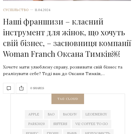
СУСПІЛЬСТВО
11.04.2024
Наші франшизи – класний
інструмент для жінок, що хочуть
свій бізнес, – засновниця компанії
Woman Franch Оксана Тимків￼
Хочете мати улюблену справу, розвивати свій бізнес та
реалізувати себе? Тоді вам до Оксани Тимків,…
0 SHARES
TAG CLOUD
APPLE
BAO
BAOLVIV
LEOENERGY
PARK3020
SISTERS
V12 COFFEE TO GO
БІЗНЕС
ГРОШІ
ЛЬВІВ
НЕРУХОМІСТЬ