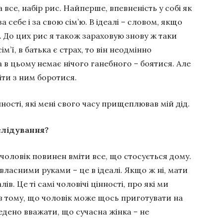
а все, набір рис. Найперше, впевненість у собі як
 себе і за свою сім’ю. В ідеалі – словом, якщо
 До цих рис я також зараховую знову ж таки
ім’ї, в батька є страх, то він неодмінно
а в цьому немає нічого ганебного – боятися. Але
міти з ним боротися.
ності, які мені свого часу прищеплював мій дід.
слідування?
 чоловік повинен вміти все, що стосується дому.
власними руками – це в ідеалі. Якщо ж ні, мати
в. Це ті самі чоловічі цінності, про які ми
в тому, що чоловік може щось приготувати на
аведено вважати, що сучасна жінка – не