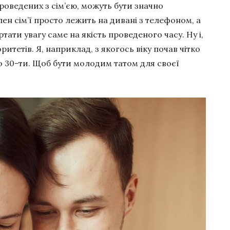
роведених з сім’єю, можуть бути значно
лен сім’ї просто лежить на дивані з телефоном, а
ртати увагу саме на якість проведеного часу. Ну і,
ритетів. Я, наприклад, з якогось віку почав чітко
о 30-ти. Щоб бути молодим татом для своєї