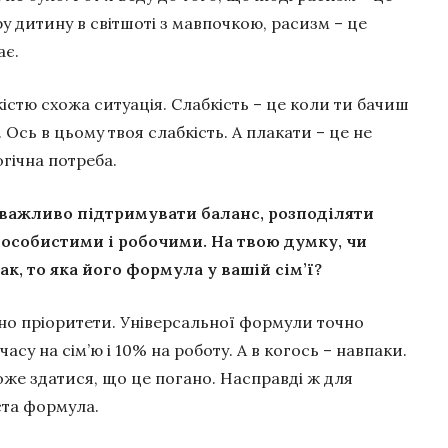
у дитину в світшоті з мавпочкою, расизм – це
ає.
кістю схожа ситуація. Слабкість – це коли ти бачиш
. Ось в цьому твоя слабкість. А плакати – це не
логічна потреба.
 важливо підтримувати баланс, розподіляти
 особистими і робочими. На твою думку, чи
так, то яка його формула у вашій сім’ї?
но пріоритети. Універсальної формули точно
асу на сім’ю і 10% на роботу. А в когось – навпаки.
оже здатися, що це погано. Насправді ж для
ста формула.