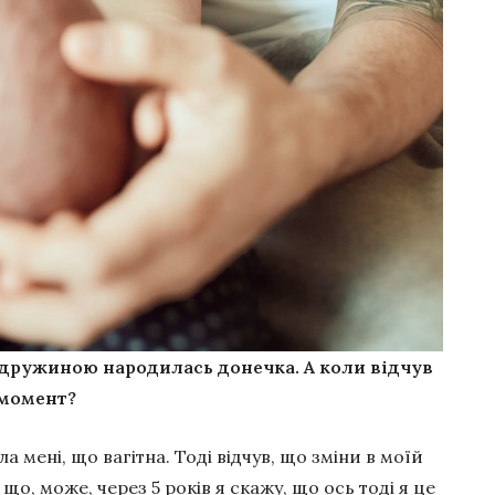
з дружиною народилась донечка. А коли відчув
й момент?
 мені, що вагітна. Тоді відчув, що зміни в моїй
 що, може, через 5 років я скажу, що ось тоді я це