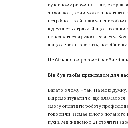
сучасному розумінні – це, скоріш з
чоловікові, коли можеш постояти за
потрібно – то й іншими способами.
відсутність страху. Якщо в голови с
передасться дружині та дітям. Хоч
якщо страх є, значить, потрібно в
Це більшою мірою мої особисті цін
Він був твоїм прикладом для на
Багато в чому – так. На мою думку,
Відремонтувати те, що зламалося, 
змогу оплатити роботу професіоналі
говорили. Немає нічого поганого 
кухні. Ми живемо в 21 столітті і з