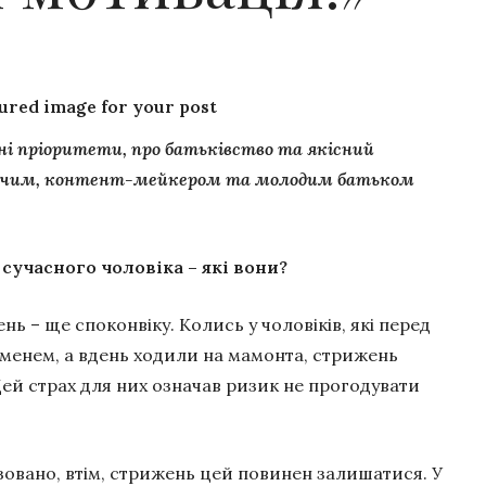
tured image for your post
хні пріоритети, про батьківство та якісний
едучим, контент-мейкером та молодим батьком
 сучасного чоловіка – які вони?
нь – ще споконвіку. Колись у чоловіків, які перед
аменем, а вдень ходили на мамонта, стрижень
 Цей страх для них означав ризик не прогодувати
лізовано, втім, стрижень цей повинен залишатися. У