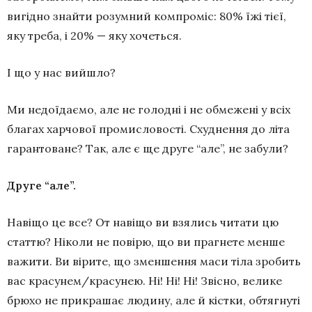
вигідно знайти розумний компроміс: 80% їжі тієї,
яку треба, і 20% — яку хочеться.
І що у нас вийшло?
Ми недоїдаємо, але не голодні і не обмежені у всіх
благах харчової промисловості. Схуднення до літа
гарантоване? Так, але є ще друге “але”, не забули?
Друге “але”.
Навіщо це все? От навіщо ви взялись читати цю
статтю? Ніколи не повірю, що ви прагнете менше
важити. Ви вірите, що зменшення маси тіла зробить
вас красунем/красунею. Ні! Ні! Ні! Звісно, велике
брюхо не прикрашає людину, але й кістки, обтягнуті