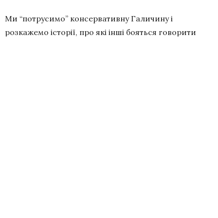
Ми “потрусимо” консервативну Галичину і
розкажемо історії, про які інші бояться говорити
вголос. Це — унікальні історії, яких ви раніше не
чули і не почуєте на інших заходах. Це — справжні
історії, які змінюють світ, із життя над(звичайних)
людей.
Незабаром ми познайомимо вас із нашими
спікерами.
Квитки можна придбати після реєстрації за
посиланням —
https://forms.gle/AEnu79GBiaA2soTz5
Квитків залишилося обмаль.
Місце проведення: FESTrepublic, Старознесенська,