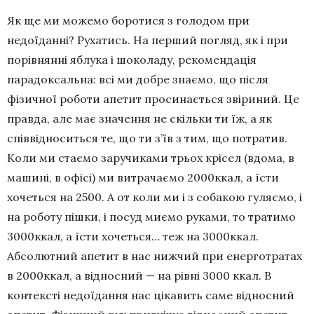
Як ще ми можемо боротися з голодом при
недоїданні? Рухатись. На перший погляд, як і при
порівнянні яблука і шоколаду, рекомендація
парадоксальна: всі ми добре знаємо, що після
фізичної роботи апетит просинається звіриний. Це
правда, але має значення не скільки ти їж, а як
співвідноситься те, що ти з’їв з тим, що потратив.
Коли ми стаємо заручиками трьох крісел (вдома, в
машині, в офісі) ми витрачаємо 2000ккал, а їсти
хочеться на 2500. А от коли ми і з собакою гуляємо, і
на роботу пішки, і посуд миємо руками, то тратимо
3000ккал, а їсти хочеться… теж на 3000ккал.
Абсолютний апетит в нас нижчий при енерготратах
в 2000ккал, а відносний — на рівні 3000 ккал. В
контексті недоїдання нас цікавить саме відносний