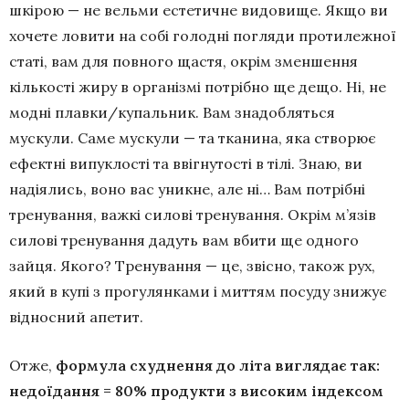
шкірою — не вельми естетичне видовище. Якщо ви
хочете ловити на собі голодні погляди протилежної
статі, вам для повного щастя, окрім зменшення
кількості жиру в організмі потрібно ще дещо. Ні, не
модні плавки/купальник. Вам знадобляться
мускули. Саме мускули — та тканина, яка створює
ефектні випуклості та ввігнутості в тілі. Знаю, ви
надіялись, воно вас уникне, але ні… Вам потрібні
тренування, важкі силові тренування. Окрім м’язів
силові тренування дадуть вам вбити ще одного
зайця. Якого? Тренування — це, звісно, також рух,
який в купі з прогулянками і миттям посуду знижує
відносний апетит.
Отже,
формула схуднення до літа виглядає так:
недоїдання = 80% продукти з високим індексом