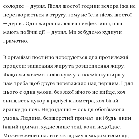
солодке — дурня. Після шостої години вечора їжа не
перетворюється в отруту, тому не їсти після шостої
— дурня. Одні жироспалювачі неефективні, інші
мають побічні дії — дурня. Ми ж будемо худнути
грамотно.
В організмі постійно чередуються два протилежні
процеси: запасання жиру та розщеплення жиру.
Якщо ми хочемо талію вужчу, а посмішку ширшу,
нам треба щоб друге переважало над першим. І для
цього є одна умова, без якої нічого не вийде, хоч
знищ весь цукор в радіусі кілометра, хоч бігай
зранку до ночі. Недоїдання — ось ця обов’язкова
умова. Людина, безшерстий примат, як і будь-який
інший примат, худне лише тоді, коли недоїдає.
Можете мене спалити як відьму в мікрохвильовці,