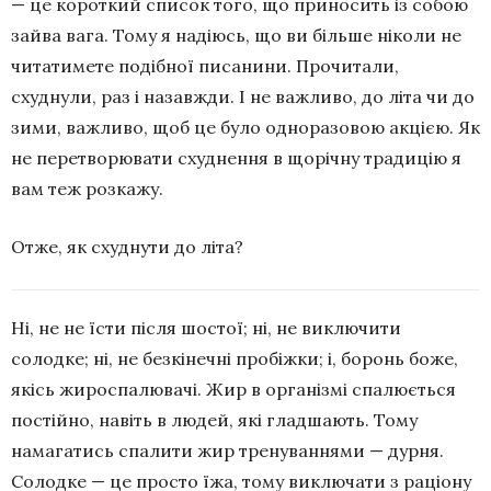
— це короткий список того, що приносить із собою
зайва вага. Тому я надіюсь, що ви більше ніколи не
читатимете подібної писанини. Прочитали,
схуднули, раз і назавжди. І не важливо, до літа чи до
зими, важливо, щоб це було одноразовою акцією. Як
не перетворювати схуднення в щорічну традицію я
вам теж розкажу.
Отже, як схуднути до літа?
Ні, не не їсти після шостої; ні, не виключити
солодке; ні, не безкінечні пробіжки; і, боронь боже,
якісь жироспалювачі. Жир в організмі спалюється
постійно, навіть в людей, які гладшають. Тому
намагатись спалити жир тренуваннями — дурня.
Солодке — це просто їжа, тому виключати з раціону