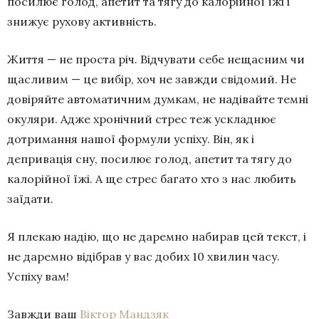
посилює голод, апетит та тягу до калорійної їжі і
знижує рухову активність.
Життя — не проста річ. Відчувати себе нещасним чи
щасливим — це вибір, хоч не завжди свідомий. Не
довіряйте автоматичним думкам, не надівайте темні
окуляри. Адже хронічний стрес теж ускладнює
дотримання нашої формули успіху. Він, як і
депривація сну, посилює голод, апетит та тягу до
калорійної їжі. А ще стрес багато хто з нас любить
заїдати.
Я плекаю надію, що не даремно набирав цей текст, і
не даремно відібрав у вас добих 10 хвилин часу.
Успіху вам!
Завжди ваш
Віктор Мандзяк