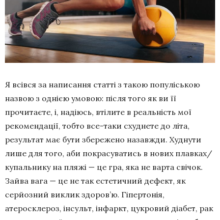
Я всівся за написання статті з такою популіською
назвою з однією умовою: після того як ви її
прочитаєте, і, надіюсь, втілите в реальність мої
рекомендації, тобто все-таки схуднете до літа,
результат має бути збережено назавжди. Худнути
лише для того, аби покрасуватись в нових плавках/
купальнику на пляжі — це гра, яка не варта свічок.
Зайва вага — це не так естетичний дефект, як
серйозний виклик здоров’ю. Гіпертонія,
атеросклероз, інсульт, інфаркт, цукровий діабет, рак