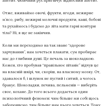
апетит. Фізичний рух пригнічує відносний апетит.
Отже, вживаймо овочі, фрукти, ягоди, нежирне
м’ясо, рибу, нежирні молочні продукти, каші, бобові
та рухаймось і будемо до літа мати гарні контури
тіла? Ні, я ще не закінчив.
Коли ми переходимо на так зване “здорове
харчування”, нам хочеться плакати, сум пробирає
нас до глибини душі. Це печаль за шоколадкою.
Кожен, хто пробував “правільноє пітаніє” відчув це
на власній шкірі, чи, скоріш, на власному мозку. От,
здавалося б, і шлунок не пустий і ситий, а чогось
бракує. Шоколадки, печива, пельменів — виберіть
своє, кохане. До того всього додається один
психологічний феномен: чим більше ми собі щось
забороняємо, тим більше нам цього хочеться. Тому