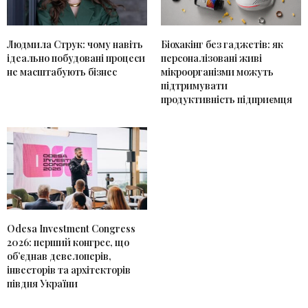
Людмила Струк: чому навіть
Біохакінг без гаджетів: як
ідеально побудовані процеси
персоналізовані живі
не масштабують бізнес
мікроорганізми можуть
підтримувати
продуктивність підприємця
Odesa Investment Congress
2026: перший конгрес, що
об’єднав девелоперів,
інвесторів та архітекторів
півдня України