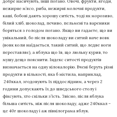
добре насичують, інші погано. Овочі, фрукти, ягоди,
нежирне м’ясо, риба, нежирні молочні продукти,
каші, бобові дають хорошу ситість, тоді як морозиво,
білий хліб, шоколад, печиво, пельмені та вареники
боряться з голодом погано. Якщо ви гадаєте, що ви
унікальний, бо після шоколаду ви ситий наче вовк
(вовк коли наїдається, такий ситий, що ледве ноги
переставляє), а яблука що їв, що люльку курив, то
мушу дещо пояснити. Індекс ситості продуктів
визначається на одну кілокалорію. Вчені беруть різні
продукти в кількості, яка б містила, наприклад,
240ккал, згодовують їх піддослідним, а через 2
години допускають їх до шведського столу і
фіксують, хто скільки з’їсть. Звісно, після яблука
більша ситість, ніж після шоколаду, адже 240ккал –
це 40г шоколаду і аж півкілограма яблук.