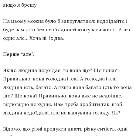
якщо я брешу.
На цьому можна було б закруглятися: недоїдайте і
буде вам літо без необхідності втягувати живіт. Але є
одне але… Хоча ні, їх два.
Перше “але”.
Якщо людина недоїдає, то вона що? Що вона?
Правильно, вона голодна і зла. А голодна і зла
людина їсть, багато. А якщо вона багато їсть то вона
що? Що вона? Правильно, вона вже не недоїдає,
відповідно не худне. Нам треба зробити так, щоб
людина недоїдала, але не відчувала голоду. Як?
Відомо, що різні продукти дають різну ситість, одні