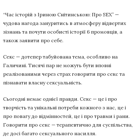
“Час історій з Іриною Снітинською: Про SEX” —
чудова нагода зануритись в атмосферу відвертих
зізнань та почути особисті історії 6 промовців, а
також заявити про себе.
Секс — дотепер табуйована тема, особливо на
Галичині. Тисячі пар не можуть бути вповні
реалізованими через страх говорити про секс та
пізнавати власну сексуальність.
Сьогодні немає однієї правди. Секс — це і про
творчість та унікальні потреби кожного з нас, це і
про повагу до відмінностей, це і про травми і рани.
Говорити про секс — терапевтично для суспільства,
де досі багато сексуального насилля.