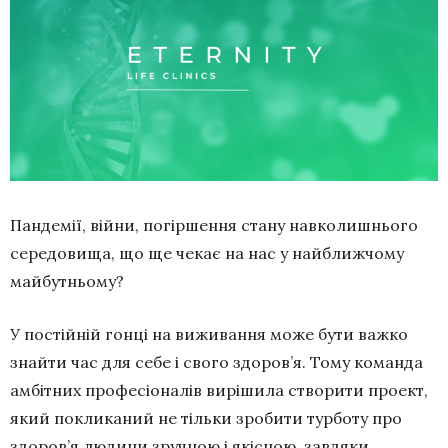
Пандемії, війни, погіршення стану навколишнього
середовища, що ще чекає на нас у найближчому
майбутньому?
У постійній гонці на виживання може бути важко
знайти час для себе і свого здоров’я. Тому команда
амбітних професіоналів вирішила створити проект,
який покликаний не тільки зробити турботу про
здоров’я людини зручною і якісною, завдяки