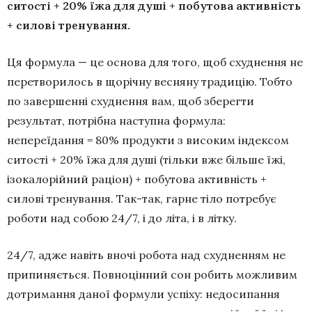
ситості + 20% їжа для душі + побутова активність
+ силові тренування.
Ця формула — це основа для того, щоб схуднення не
перетворилось в щорічну весняну традицію. Тобто
по завершенні схуднення вам, щоб зберегти
результат, потрібна наступна формула:
непереїдання = 80% продукти з високим індексом
ситості + 20% їжа для душі (тільки вже більше їжі,
ізокалорійний раціон) + побутова активність +
силові тренування. Так-так, гарне тіло потребує
роботи над собою 24/7, і до літа, і в літку.
24/7, адже навіть вночі робота над схудненням не
припиняється. Повноцінний сон робить можливим
дотримання даної формули успіху: недосипання