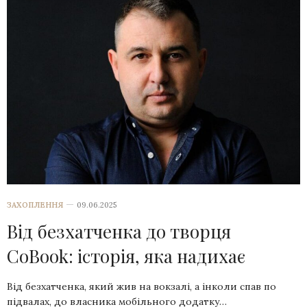
ЗАХОПЛЕННЯ
09.06.2025
Від безхатченка до творця
CoBook: історія, яка надихає
Від безхатченка, який жив на вокзалі, а інколи спав по
підвалах, до власника мобільного додатку…