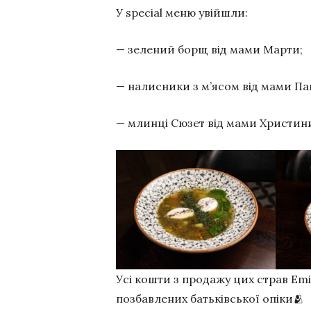
У special меню увійшли:
— зелений борщ від мами Марти;
— налисники з м’ясом від мами Па
— млинці Сюзет від мами Христин
Усі кошти з продажу цих страв Emi
позбавлених батьківської опіки🫂