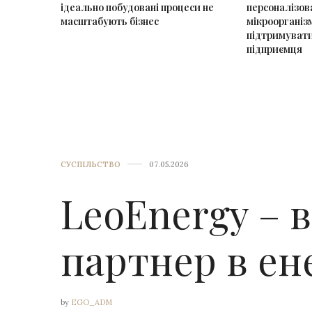
ідеально побудовані процеси не
персоналізов
масштабують бізнес
мікроорганіз
підтримувати
підприємця
СУСПІЛЬСТВО
07.05.2026
LeoEnergy – 
партнер в ен
by
EGO_ADM