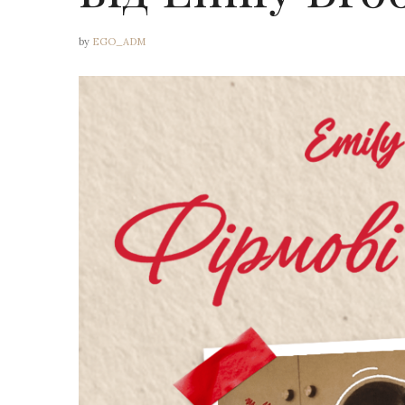
by
EGO_ADM