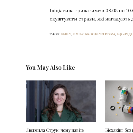
Ініціатива триватиме з 08.05 по 10
скуштувати страви, які нагадують д
TAGS:
EMILY
,
EMILY BROOKLYN PIZZA
,
БФ «РІДН
You May Also Like
Людмила Струк: чому навіть
Біохакінг без