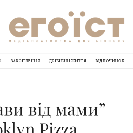
О
ЗАХОПЛЕННЯ
ДРІБНИЦІ ЖИТТЯ
ВІДПОЧИНОК
ави від мами”
oklyn Pizza