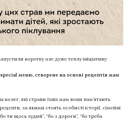
запустили коротку але дуже теплу ініціативу:
 special меню, створене на основі рецептів мам
 колег, які страви їхніх мам вони пам’ятають
ецепти, за якими стоять особисті історії, сімейні
бо ти щось худий”, “бо з дороги”, “бо треба