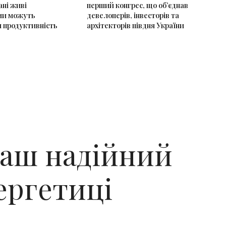
ані живі
перший конгрес, що об’єднав
ми можуть
девелоперів, інвесторів та
 продуктивність
архітекторів півдня України
ваш надійний
ергетиці