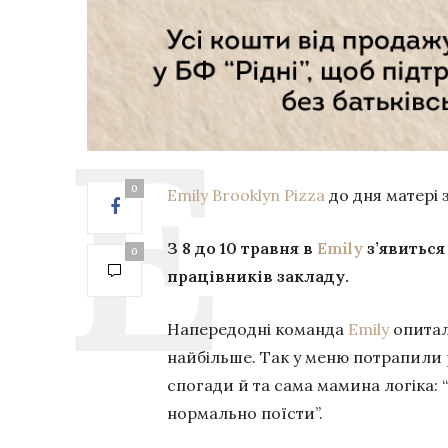
0
Emily Brooklyn Pizza
до дня матері 
З 8 до 10 травня в
Emily
з’явиться
0
працівників закладу.
Напередодні команда
Emily
опитала
найбільше. Так у меню потрапили р
спогади й та сама мамина логіка: “
нормально поїсти”.