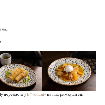
вла;
и.
ly передасть у
БФ «Рідні»
на підтримку дітей,