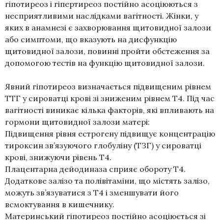
гіпотиреоз і гіпертиреоз постійно асоціюються з
несприятливими наслідками вагітності. Жінки, у
яких в анамнезі є захворювання щитовидної залози
або симптоми, що вказують на дисфункцію
щитовидної залози, повинні пройти обстеження за
допомогою тестів на функцію щитовидної залози.
Явний гіпотиреоз визначається підвищеним рівнем
ТТГ у сироватці крові зі зниженим рівнем T4. Під час
вагітності виникає кілька факторів, які впливають на
гормони щитовидної залози матері:
Підвищення рівня естрогену підвищує концентрацію
тироксин зв’язуючого глобуліну (ТЗГ) у сироватці
крові, знижуючи рівень T4.
Плацентарна дейодиназа сприяє обороту Т4.
Додаткове залізо та полівітаміни, що містять залізо,
можуть зв’язуватися з Т4 і зменшувати його
всмоктування в кишечнику.
Материнський гіпотиреоз постійно асоціюється зі