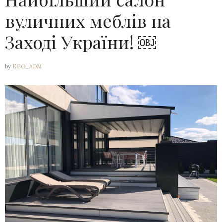
вуличних меблів на
Заході України! ￼
by
EGO_ADM