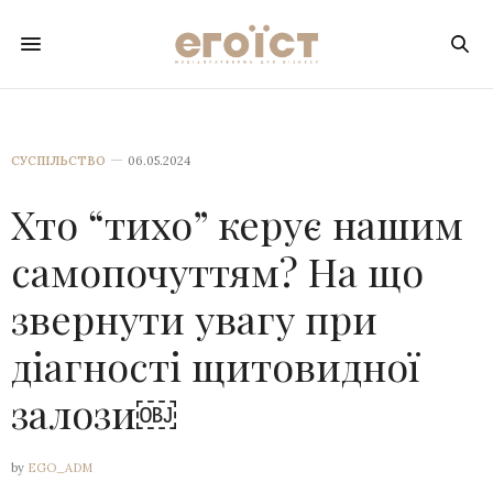
СУСПІЛЬСТВО
06.05.2024
Хто “тихо” керує нашим
самопочуттям? На що
звернути увагу при
діагності щитовидної
залози￼
by
EGO_ADM