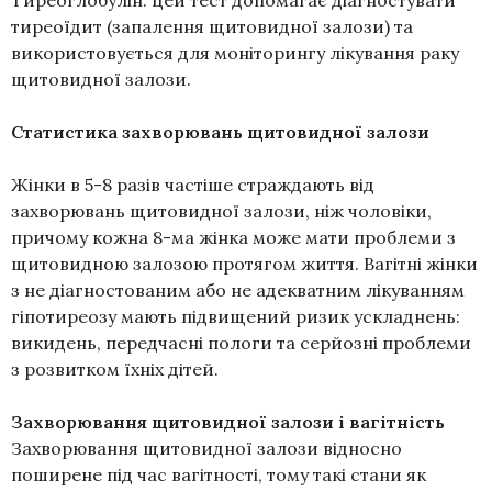
Тиреоглобулін: цей тест допомагає діагностувати
тиреоїдит (запалення щитовидної залози) та
використовується для моніторингу лікування раку
щитовидної залози.
Статистика захворювань щитовидної залози
Жінки в 5-8 разів частіше страждають від
захворювань щитовидної залози, ніж чоловіки,
причому кожна 8-ма жінка може мати проблеми з
щитовидною залозою протягом життя. Вагітні жінки
з не діагностованим або не адекватним лікуванням
гіпотиреозу мають підвищений ризик ускладнень:
викидень, передчасні пологи та серйозні проблеми
з розвитком їхніх дітей.
Захворювання щитовидної залози і вагітність
Захворювання щитовидної залози відносно
поширене під час вагітності, тому такі стани як