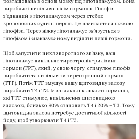
розташована в основі мозку під гіпоталамусом. Вона
виробляє і вивільняє вісім гормонів. Гіпофіз
з’єднаний з гіпоталамусом через стебло
кровоносних судин і нервів. Це називається ніжкою
гіпофіза. Через ніжку гіпоталамус зв’язується з
гіпофізом і «наказує» йому виділяти певні гормони.
Щоб запустити цикл зворотного зв’язку, ваш
гіпоталамус вивільняє тиреотропін-рилізинг
гормон (ТРГ), який, у свою чергу, стимулює гіпофіз
виробляти та вивільняти тиреотропний гормон
(ТТГ). Потім ТТГ змушує вашу щитовидну залозу
виробляти Т4 і Т3. Із загальної кількості гормонів,
які ТТГ стимулює, вивільнення щитовидною
залозою, близько 80% становить Т4 і 20% – Т3. Тому
щитовидна залоза потребує достатньої кількості
йоду, щоб утворювати Т4 і Т3.