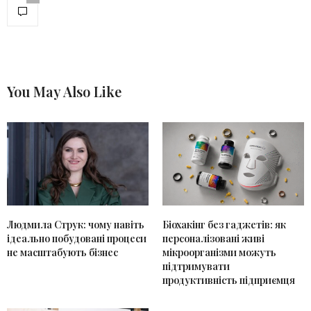
You May Also Like
Людмила Струк: чому навіть
Біохакінг без гаджетів: як
ідеально побудовані процеси
персоналізовані живі
не масштабують бізнес
мікроорганізми можуть
підтримувати
продуктивність підприємця