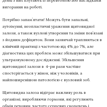
деякі з них плутають із перевтомою або наслідками
вигорання на роботі.
Потрібно запамʼятати! Можуть бути запальні,
аутоімунні, неопластичні ураження щитовидної
залози, а також вузлові утворення та зміни повʼязані
з йодним дефіцитом. Вони зазвичай трапляються в
клінічній практиці з частотою від 4% до 7%, але
діагностика цих проблем може збільшуватися при
ультразвуковому дослідженні. Збільшення
щитовидної залози в 4-ри рази частіше
спостерігається у жінок, ніж у чоловіків, а
найпоширенішою патологією є вузловий зоб.
Щитовидна залоза відіграє важливу роль в
організмі, виробляючи гормони, які регулюють
обмін речовин, частоту серцевих скорочень і